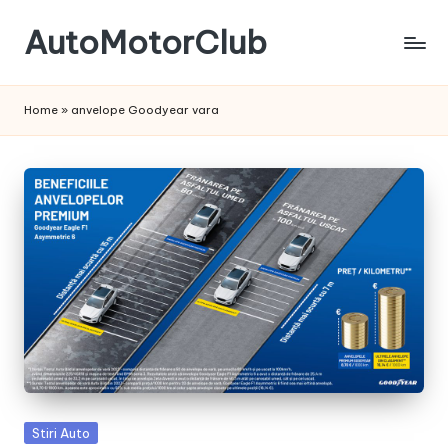
AutoMotorClub
Skip
to
Totul
content
despre
Home
»
anvelope Goodyear vara
masini
si
pasionatii
de
masini
Posted
Stiri Auto