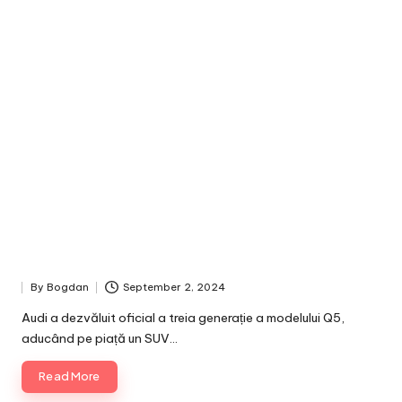
By
Bogdan
September 2, 2024
Posted
by
Audi a dezvăluit oficial a treia generație a modelului Q5,
aducând pe piață un SUV…
Read More