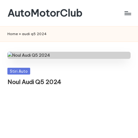
AutoMotorClub
Skip
to
Totul
content
despre
Home
»
audi q5 2024
masini
si
pasionatii
de
masini
Posted
Stiri Auto
in
Noul Audi Q5 2024