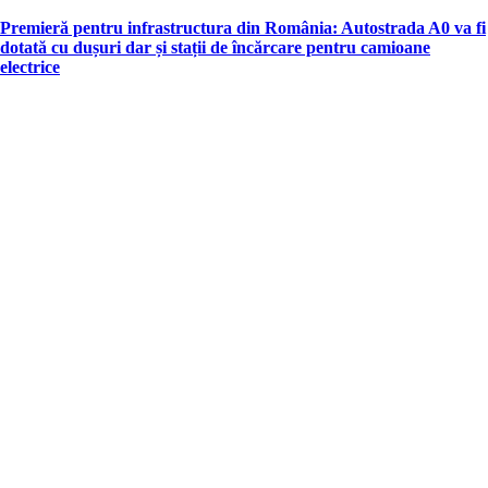
in
Premieră pentru infrastructura din România: Autostrada A0 va fi
dotată cu dușuri dar și stații de încărcare pentru camioane
electrice