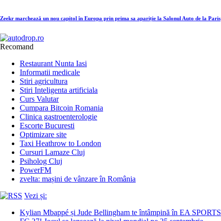
Zeekr marchează un nou capitol în Europa prin prima sa apariție la Salonul Auto de la Paris
Recomand
Restaurant Nunta Iasi
Informatii medicale
Stiri agricultura
Stiri Inteligenta artificiala
Curs Valutar
Cumpara Bitcoin Romania
Clinica gastroenterologie
Escorte Bucuresti
Optimizare site
Taxi Heathrow to London
Cursuri Lamaze Cluj
Psiholog Cluj
PowerFM
zvelta: mașini de vânzare în România
Vezi și:
Kylian Mbappé și Jude Bellingham te întâmpină în EA SPORTS