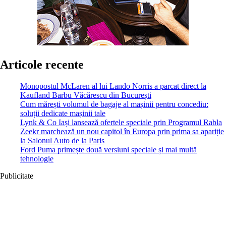
Articole recente
Monopostul McLaren al lui Lando Norris a parcat direct la
Kaufland Barbu Văcărescu din București
Cum mărești volumul de bagaje al mașinii pentru concediu:
soluții dedicate mașinii tale
Lynk & Co Iași lansează ofertele speciale prin Programul Rabla
Zeekr marchează un nou capitol în Europa prin prima sa apariție
la Salonul Auto de la Paris
Ford Puma primește două versiuni speciale și mai multă
tehnologie
Publicitate