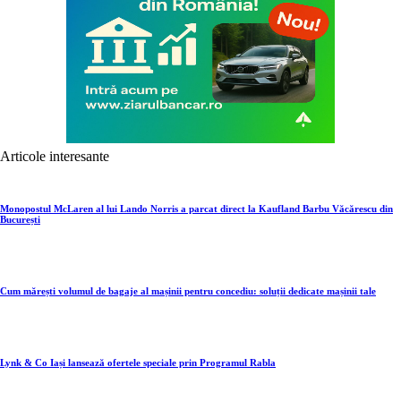
Articole interesante
Monopostul McLaren al lui Lando Norris a parcat direct la Kaufland Barbu Văcărescu din
București
Cum mărești volumul de bagaje al mașinii pentru concediu: soluții dedicate mașinii tale
Lynk & Co Iași lansează ofertele speciale prin Programul Rabla