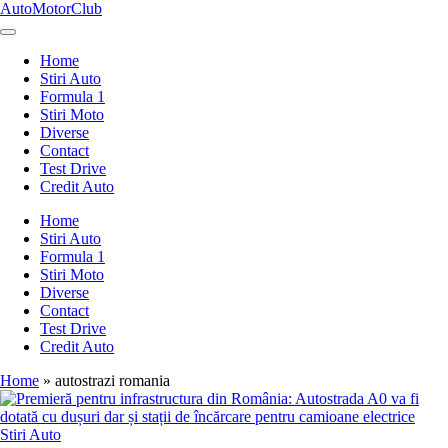
Skip
AutoMotorClub
to
Totul
content
despre
Home
masini
Stiri Auto
si
Formula 1
pasionatii
Stiri Moto
de
Diverse
masini
Contact
Test Drive
Credit Auto
Home
Stiri Auto
Formula 1
Stiri Moto
Diverse
Contact
Test Drive
Credit Auto
Home
»
autostrazi romania
Posted
Stiri Auto