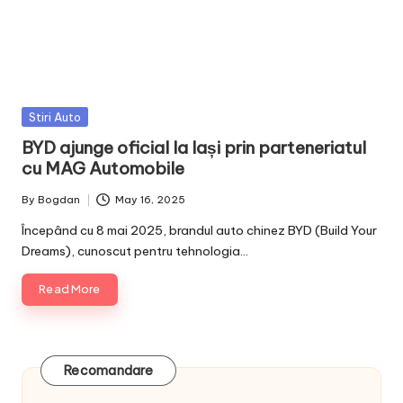
Posted
Stiri Auto
in
BYD ajunge oficial la Iași prin parteneriatul
cu MAG Automobile
By
Bogdan
May 16, 2025
Posted
by
Începând cu 8 mai 2025, brandul auto chinez BYD (Build Your
Dreams), cunoscut pentru tehnologia…
Read More
Recomandare