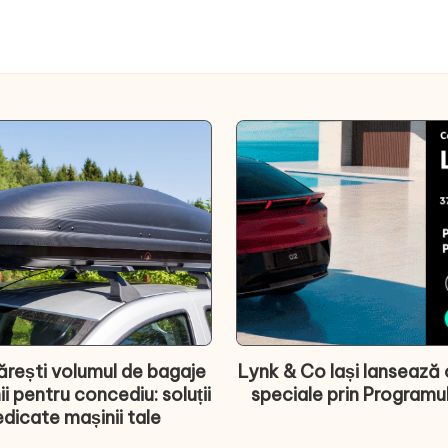
rești volumul de bagaje
Lynk & Co Iași lansează 
ii pentru concediu: soluții
speciale prin Programu
dicate mașinii tale