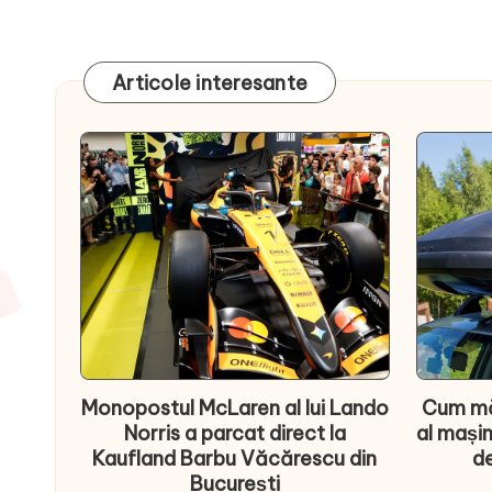
Articole interesante
Monopostul McLaren al lui Lando
Cum mă
Norris a parcat direct la
al mașin
Kaufland Barbu Văcărescu din
de
București