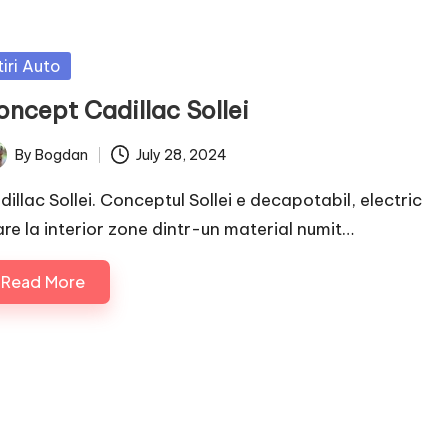
sted
tiri Auto
oncept Cadillac Sollei
By
Bogdan
July 28, 2024
ted
dillac Sollei. Conceptul Sollei e decapotabil, electric
 are la interior zone dintr-un material numit…
Read More