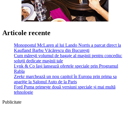
Articole recente
Monopostul McLaren al lui Lando Norris a parcat direct la
Kaufland Barbu Văcărescu din București
Cum mărești volumul de bagaje al mașinii pentru concediu:
soluții dedicate mașinii tale
Lynk & Co Iași lansează ofertele speciale prin Programul
Rabla
Zeekr marchează un nou capitol în Europa prin prima sa
apariție la Salonul Auto de la Paris
Ford Puma primește două versiuni speciale și mai multă
tehnologie
Publicitate