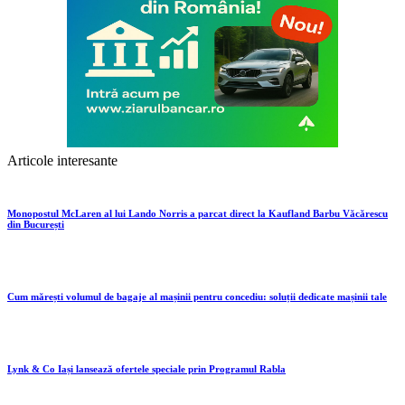
Articole interesante
Monopostul McLaren al lui Lando Norris a parcat direct la Kaufland Barbu Văcărescu
din București
Cum mărești volumul de bagaje al mașinii pentru concediu: soluții dedicate mașinii tale
Lynk & Co Iași lansează ofertele speciale prin Programul Rabla