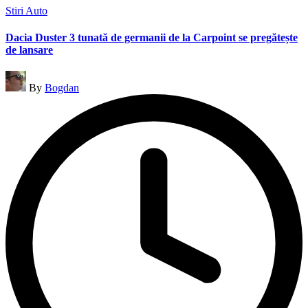
Posted
Stiri Auto
in
Dacia Duster 3 tunată de germanii de la Carpoint se pregătește
de lansare
Posted
By
Bogdan
by