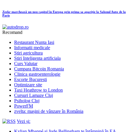
Zeekr marchează un nou capitol în Europa prin prima sa apariție la Salonul Auto de la
Paris
Recomand
Restaurant Nunta Iasi
Informatii medicale
Stiri agricultura
Stiri Inteligenta artificiala
Curs Valutar
Cumpara Bitcoin Romania
Clinica gastroenterologie
Escorte Bucuresti
Optimizare site
Taxi Heathrow to London
Cursuri Lamaze Cluj
Psiholog Cluj
PowerFM
zvelta: mașini de vânzare în România
Vezi și:
Kylian Mbappé și Jude Bellingham te întâmpină în EA