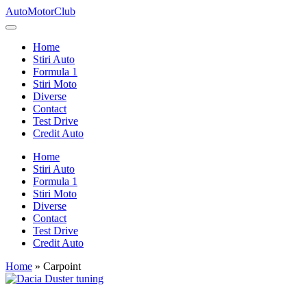
Skip
AutoMotorClub
to
Totul
content
despre
Home
masini
Stiri Auto
si
Formula 1
pasionatii
Stiri Moto
de
Diverse
masini
Contact
Test Drive
Credit Auto
Home
Stiri Auto
Formula 1
Stiri Moto
Diverse
Contact
Test Drive
Credit Auto
Home
»
Carpoint