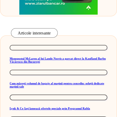
Articole interesante
Monopostul McLaren al lui Lando Norris a parcat direct la Kaufland Barbu
Văcărescu din București
Cum mărești volumul de bagaje al mașinii pentru concediu: soluții dedicate
mașinii tale
Lynk & Co Iași lansează ofertele speciale prin Programul Rabla