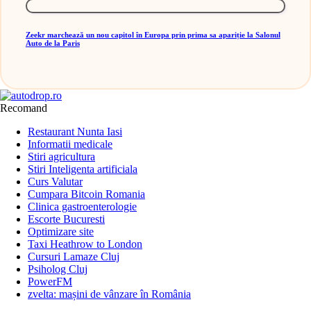
Zeekr marchează un nou capitol în Europa prin prima sa apariție la Salonul
Auto de la Paris
Recomand
Restaurant Nunta Iasi
Informatii medicale
Stiri agricultura
Stiri Inteligenta artificiala
Curs Valutar
Cumpara Bitcoin Romania
Clinica gastroenterologie
Escorte Bucuresti
Optimizare site
Taxi Heathrow to London
Cursuri Lamaze Cluj
Psiholog Cluj
PowerFM
zvelta: mașini de vânzare în România