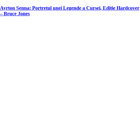
in
Ayrton Senna: Portretul unei Legende a Cursei, Ediție Hardcover
– Bruce Jones