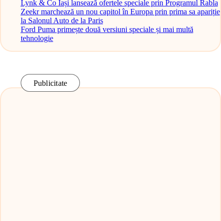
Lynk & Co Iași lansează ofertele speciale prin Programul Rabla
Zeekr marchează un nou capitol în Europa prin prima sa apariție
la Salonul Auto de la Paris
Ford Puma primește două versiuni speciale și mai multă
tehnologie
Publicitate