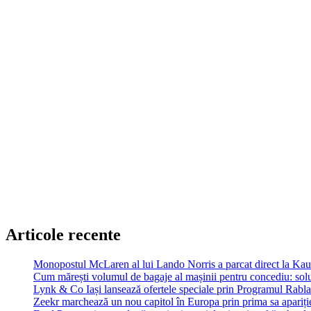
Articole recente
Monopostul McLaren al lui Lando Norris a parcat direct la Ka
Cum mărești volumul de bagaje al mașinii pentru concediu: soluț
Lynk & Co Iași lansează ofertele speciale prin Programul Rabla
Zeekr marchează un nou capitol în Europa prin prima sa apariție