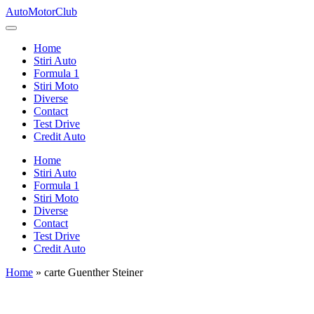
Skip
AutoMotorClub
to
Totul
content
despre
Home
masini
Stiri Auto
si
Formula 1
pasionatii
Stiri Moto
de
Diverse
masini
Contact
Test Drive
Credit Auto
Home
Stiri Auto
Formula 1
Stiri Moto
Diverse
Contact
Test Drive
Credit Auto
Home
»
carte Guenther Steiner