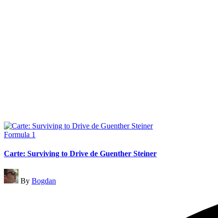
Posted
Formula 1
in
Carte: Surviving to Drive de Guenther Steiner
Posted
By
Bogdan
by