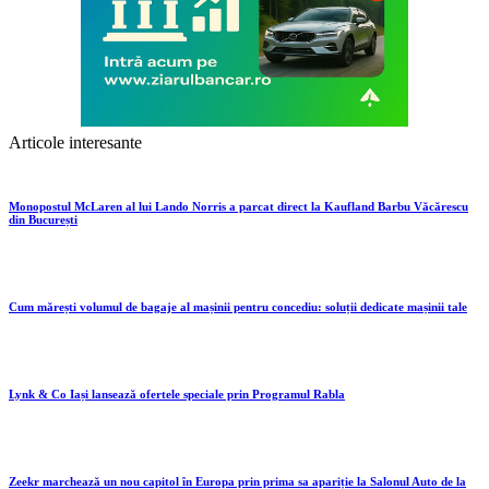
Articole interesante
Monopostul McLaren al lui Lando Norris a parcat direct la Kaufland Barbu Văcărescu
din București
Cum mărești volumul de bagaje al mașinii pentru concediu: soluții dedicate mașinii tale
Lynk & Co Iași lansează ofertele speciale prin Programul Rabla
Zeekr marchează un nou capitol în Europa prin prima sa apariție la Salonul Auto de la