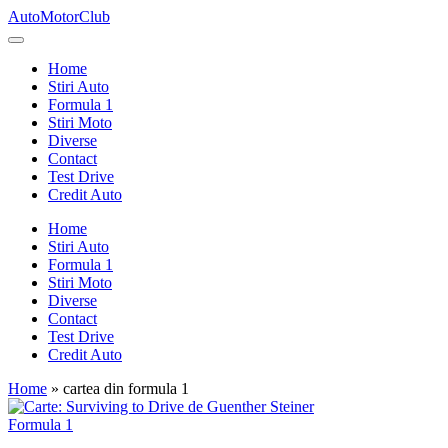
Skip
AutoMotorClub
to
Totul
content
despre
Home
masini
Stiri Auto
si
Formula 1
pasionatii
Stiri Moto
de
Diverse
masini
Contact
Test Drive
Credit Auto
Home
Stiri Auto
Formula 1
Stiri Moto
Diverse
Contact
Test Drive
Credit Auto
Home
»
cartea din formula 1
Posted
Formula 1
in