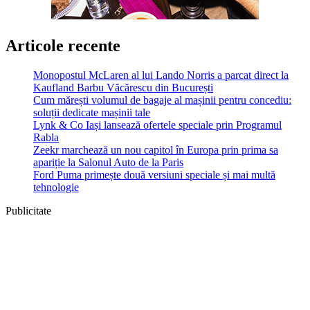
Articole recente
Monopostul McLaren al lui Lando Norris a parcat direct la
Kaufland Barbu Văcărescu din București
Cum mărești volumul de bagaje al mașinii pentru concediu:
soluții dedicate mașinii tale
Lynk & Co Iași lansează ofertele speciale prin Programul
Rabla
Zeekr marchează un nou capitol în Europa prin prima sa
apariție la Salonul Auto de la Paris
Ford Puma primește două versiuni speciale și mai multă
tehnologie
Publicitate