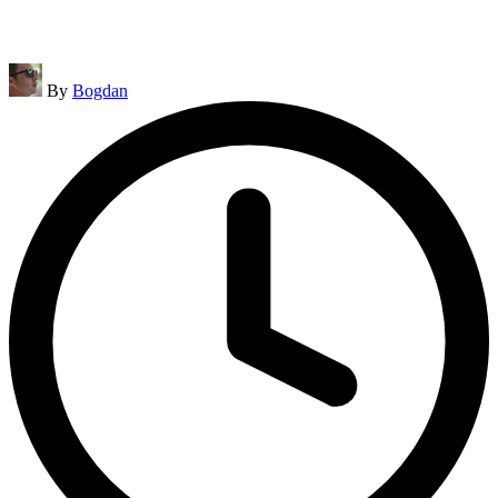
Posted
By
Bogdan
by