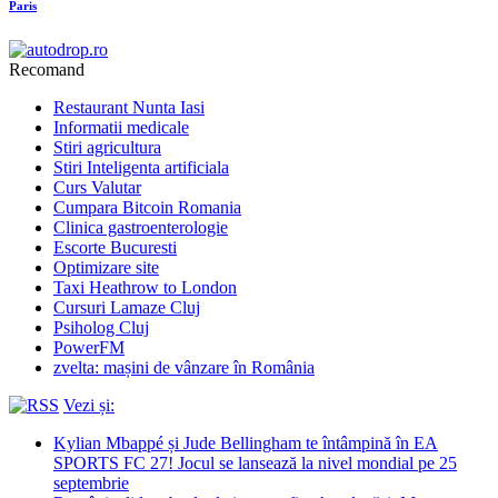
Paris
Recomand
Restaurant Nunta Iasi
Informatii medicale
Stiri agricultura
Stiri Inteligenta artificiala
Curs Valutar
Cumpara Bitcoin Romania
Clinica gastroenterologie
Escorte Bucuresti
Optimizare site
Taxi Heathrow to London
Cursuri Lamaze Cluj
Psiholog Cluj
PowerFM
zvelta: mașini de vânzare în România
Vezi și:
Kylian Mbappé și Jude Bellingham te întâmpină în EA
SPORTS FC 27! Jocul se lansează la nivel mondial pe 25
septembrie