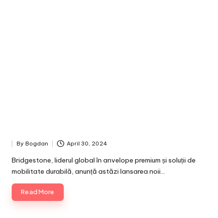
By
Bogdan
April 30, 2024
Posted
by
Bridgestone, liderul global în anvelope premium și soluții de
mobilitate durabilă, anunță astăzi lansarea noii…
Read More