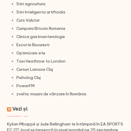
Stiri agricultura
Stiri Inteligenta artificiala
Curs Valutar
Cumpara Bitcoin Romania
Clinica gastroenterologie
Escorte Bucuresti
Optimizare site
Taxi Heathrow to London
Cursuri Lamaze Cluj
Psiholog Cluj
PowerFM
zvelta: mașini de vânzare în România
Vezi și:
Kylian Mbappé și Jude Bellingham te întâmpină în EA SPORTS
FC 27! Jocul se lansează la nivel mondial pe 25 septembrie