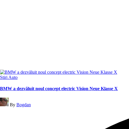
Posted
Stiri Auto
in
BMW a dezvăluit noul concept electric Vision Neue Klasse X
Posted
By
Bogdan
by