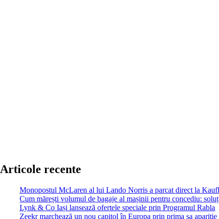
Articole recente
Monopostul McLaren al lui Lando Norris a parcat direct la Kau
Cum mărești volumul de bagaje al mașinii pentru concediu: soluții
Lynk & Co Iași lansează ofertele speciale prin Programul Rabla
Zeekr marchează un nou capitol în Europa prin prima sa apariție 