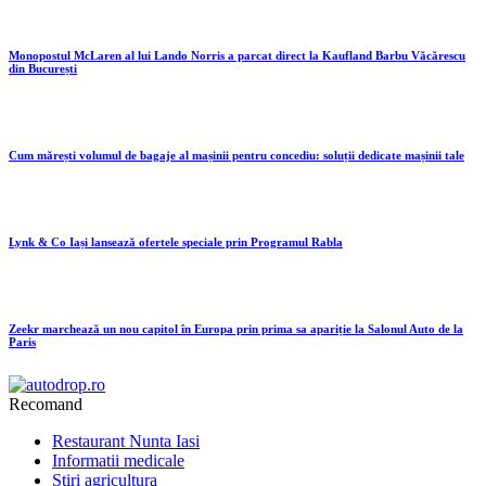
Monopostul McLaren al lui Lando Norris a parcat direct la Kaufland Barbu Văcărescu
din București
Cum mărești volumul de bagaje al mașinii pentru concediu: soluții dedicate mașinii tale
Lynk & Co Iași lansează ofertele speciale prin Programul Rabla
Zeekr marchează un nou capitol în Europa prin prima sa apariție la Salonul Auto de la
Paris
Recomand
Restaurant Nunta Iasi
Informatii medicale
Stiri agricultura