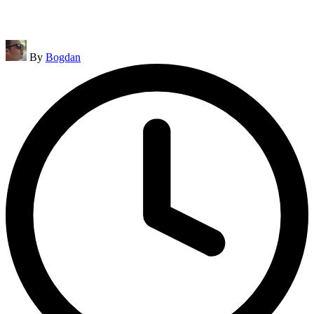
Posted
By
Bogdan
by