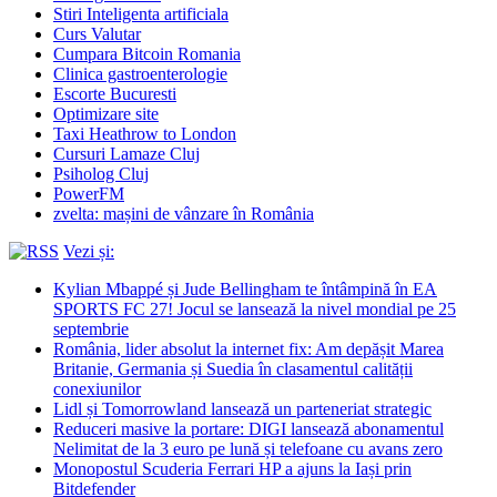
Stiri Inteligenta artificiala
Curs Valutar
Cumpara Bitcoin Romania
Clinica gastroenterologie
Escorte Bucuresti
Optimizare site
Taxi Heathrow to London
Cursuri Lamaze Cluj
Psiholog Cluj
PowerFM
zvelta: mașini de vânzare în România
Vezi și:
Kylian Mbappé și Jude Bellingham te întâmpină în EA
SPORTS FC 27! Jocul se lansează la nivel mondial pe 25
septembrie
România, lider absolut la internet fix: Am depășit Marea
Britanie, Germania și Suedia în clasamentul calității
conexiunilor
Lidl și Tomorrowland lansează un parteneriat strategic
Reduceri masive la portare: DIGI lansează abonamentul
Nelimitat de la 3 euro pe lună și telefoane cu avans zero
Monopostul Scuderia Ferrari HP a ajuns la Iași prin
Bitdefender