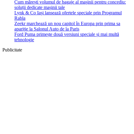
Cum mărești volumul de bagaje al mașinii pentru concediu:
soluții dedicate mașinii tale
Lynk & Co Iași lansează ofertele speciale prin Programul
Rabla
Zeekr marchează un nou capitol în Europa prin prima sa
apariție la Salonul Auto de la Paris
Ford Puma primește două versiuni speciale și mai multă
tehnologie
Publicitate