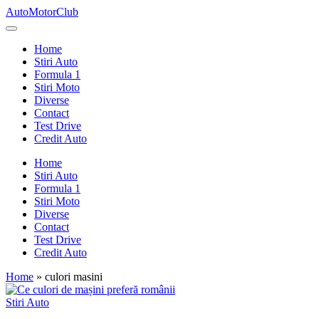
Skip
AutoMotorClub
to
Totul
content
despre
Home
masini
Stiri Auto
si
Formula 1
pasionatii
Stiri Moto
de
Diverse
masini
Contact
Test Drive
Credit Auto
Home
Stiri Auto
Formula 1
Stiri Moto
Diverse
Contact
Test Drive
Credit Auto
Home
»
culori masini
Posted
Stiri Auto
in