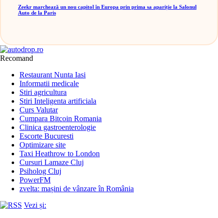
Zeekr marchează un nou capitol în Europa prin prima sa apariție la Salonul
Auto de la Paris
Recomand
Restaurant Nunta Iasi
Informatii medicale
Stiri agricultura
Stiri Inteligenta artificiala
Curs Valutar
Cumpara Bitcoin Romania
Clinica gastroenterologie
Escorte Bucuresti
Optimizare site
Taxi Heathrow to London
Cursuri Lamaze Cluj
Psiholog Cluj
PowerFM
zvelta: mașini de vânzare în România
Vezi și: