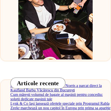
Articole recente
Monopostul McLaren al lui Lando Norris a parcat direct la
Kaufland Barbu Văcărescu din București
Cum mărești volumul de bagaje al mașinii pentru concediu:
soluții dedicate mașinii tale
Lynk & Co Iași lansează ofertele speciale prin Programul Rabla
Zeekr marchează un nou capitol în Europa prin prima sa apariție