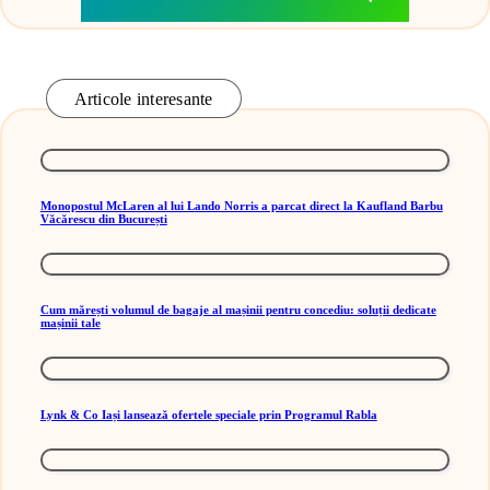
Articole interesante
Monopostul McLaren al lui Lando Norris a parcat direct la Kaufland Barbu
Văcărescu din București
Cum mărești volumul de bagaje al mașinii pentru concediu: soluții dedicate
mașinii tale
Lynk & Co Iași lansează ofertele speciale prin Programul Rabla