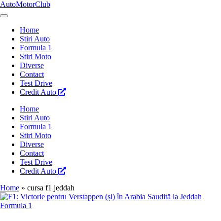
Skip
AutoMotorClub
to
Totul
content
despre
Home
masini
Stiri Auto
si
Formula 1
pasionatii
Stiri Moto
de
Diverse
masini
Contact
Test Drive
Credit Auto
Home
Stiri Auto
Formula 1
Stiri Moto
Diverse
Contact
Test Drive
Credit Auto
Home
»
cursa f1 jeddah
Posted
Formula 1
in