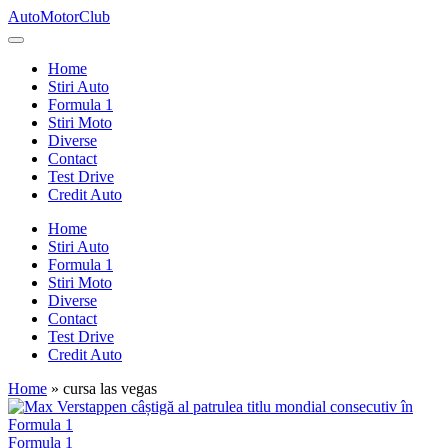
Skip
AutoMotorClub
to
Totul
content
despre
Home
masini
Stiri Auto
si
Formula 1
pasionatii
Stiri Moto
de
Diverse
masini
Contact
Test Drive
Credit Auto
Home
Stiri Auto
Formula 1
Stiri Moto
Diverse
Contact
Test Drive
Credit Auto
Home
»
cursa las vegas
Posted
Formula 1