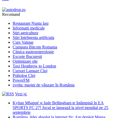
Recomand
Restaurant Nunta Iasi
Informatii medicale
Stiri agricultura
Stiri Inteligenta artificiala
Curs Valutar
Cumpara Bitcoin Romania
Clinica gastroenterologie
Escorte Bucuresti
Optimizare site
Taxi Heathrow to London
Cursuri Lamaze Cluj
Psiholog Cluj
PowerFM
zvelta: mașini de vânzare în România
Vezi și:
Kylian Mbappé și Jude Bellingham te întâmpină în EA
SPORTS FC 27! Jocul se lansează la nivel mondial pe 25
septembrie
România, lider absolut la internet fix: Am depășit Marea