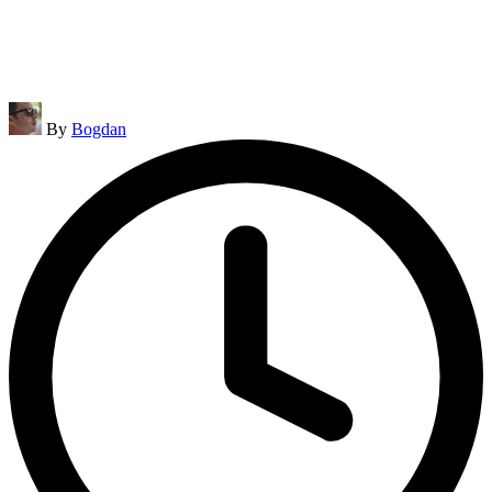
Posted
By
Bogdan
by