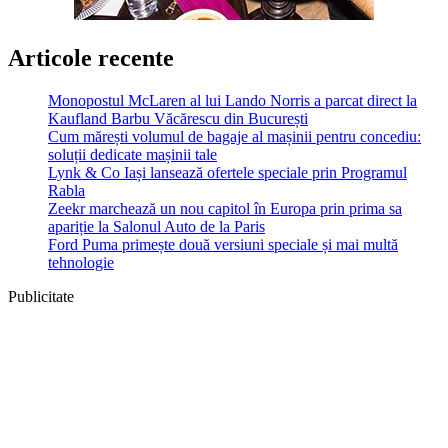
Articole recente
Monopostul McLaren al lui Lando Norris a parcat direct la
Kaufland Barbu Văcărescu din București
Cum mărești volumul de bagaje al mașinii pentru concediu:
soluții dedicate mașinii tale
Lynk & Co Iași lansează ofertele speciale prin Programul
Rabla
Zeekr marchează un nou capitol în Europa prin prima sa
apariție la Salonul Auto de la Paris
Ford Puma primește două versiuni speciale și mai multă
tehnologie
Publicitate