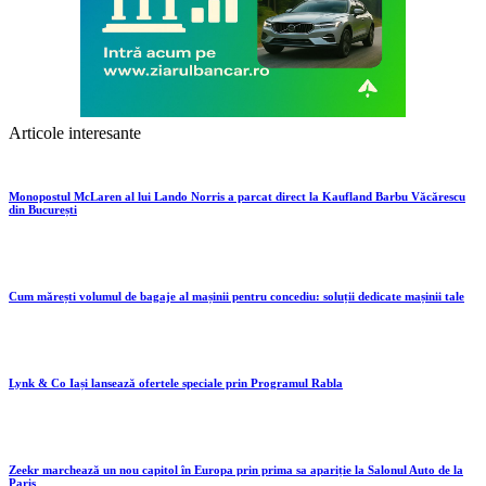
Articole interesante
Monopostul McLaren al lui Lando Norris a parcat direct la Kaufland Barbu Văcărescu
din București
Cum mărești volumul de bagaje al mașinii pentru concediu: soluții dedicate mașinii tale
Lynk & Co Iași lansează ofertele speciale prin Programul Rabla
Zeekr marchează un nou capitol în Europa prin prima sa apariție la Salonul Auto de la
Paris