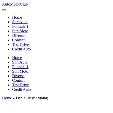
Skip
AutoMotorClub
to
Totul
content
despre
Home
masini
Stiri Auto
si
Formula 1
pasionatii
Stiri Moto
de
Diverse
masini
Contact
Test Drive
Credit Auto
Home
Stiri Auto
Formula 1
Stiri Moto
Diverse
Contact
Test Drive
Credit Auto
Home
»
Dacia Duster tuning