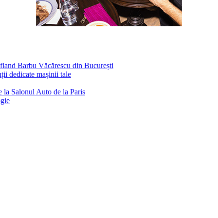
ufland Barbu Văcărescu din București
ii dedicate mașinii tale
 la Salonul Auto de la Paris
ogie