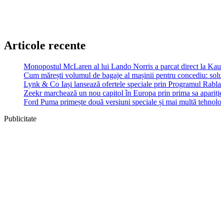
Articole recente
Monopostul McLaren al lui Lando Norris a parcat direct la Ka
Cum mărești volumul de bagaje al mașinii pentru concediu: soluț
Lynk & Co Iași lansează ofertele speciale prin Programul Rabla
Zeekr marchează un nou capitol în Europa prin prima sa apariție
Ford Puma primește două versiuni speciale și mai multă tehnol
Publicitate