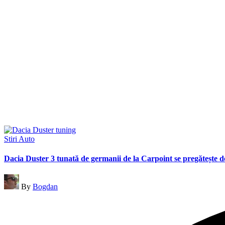
Posted
Stiri Auto
in
Dacia Duster 3 tunată de germanii de la Carpoint se pregătește d
Posted
By
Bogdan
by