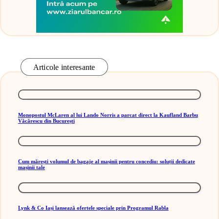
Articole interesante
Monopostul McLaren al lui Lando Norris a parcat direct la Kaufland Barbu
Văcărescu din București
Cum mărești volumul de bagaje al mașinii pentru concediu: soluții dedicate
mașinii tale
Lynk & Co Iași lansează ofertele speciale prin Programul Rabla