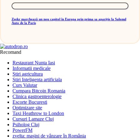
Zeekr marchează un nou capitol în Europa prin prima sa apariție la Salonul
Auto de la Paris
Recomand
Restaurant Nunta Iasi
Informatii medicale
Stiri agricultura
Stiri Inteligenta artificiala
Curs Valutar
Cumpara Bitcoin Romania
Clinica gastroenterologie
Escorte Bucuresti
Optimizare site
Taxi Heathrow to London
Cursuri Lamaze Cluj
Psiholog Cluj
PowerFM
zvelta: mașini de vânzare în România