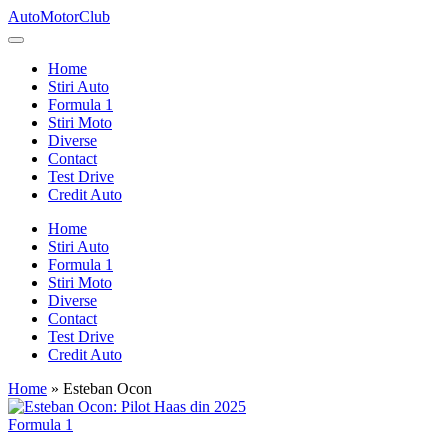
Skip
AutoMotorClub
to
Totul
content
despre
Home
masini
Stiri Auto
si
Formula 1
pasionatii
Stiri Moto
de
Diverse
masini
Contact
Test Drive
Credit Auto
Home
Stiri Auto
Formula 1
Stiri Moto
Diverse
Contact
Test Drive
Credit Auto
Home
»
Esteban Ocon
Posted
Formula 1
in