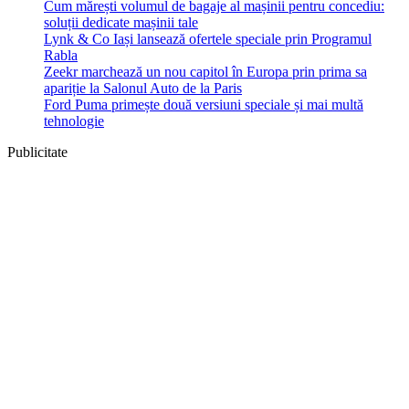
Cum mărești volumul de bagaje al mașinii pentru concediu:
soluții dedicate mașinii tale
Lynk & Co Iași lansează ofertele speciale prin Programul
Rabla
Zeekr marchează un nou capitol în Europa prin prima sa
apariție la Salonul Auto de la Paris
Ford Puma primește două versiuni speciale și mai multă
tehnologie
Publicitate