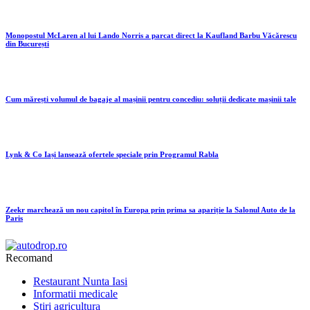
Monopostul McLaren al lui Lando Norris a parcat direct la Kaufland Barbu Văcărescu
din București
Cum mărești volumul de bagaje al mașinii pentru concediu: soluții dedicate mașinii tale
Lynk & Co Iași lansează ofertele speciale prin Programul Rabla
Zeekr marchează un nou capitol în Europa prin prima sa apariție la Salonul Auto de la
Paris
Recomand
Restaurant Nunta Iasi
Informatii medicale
Stiri agricultura