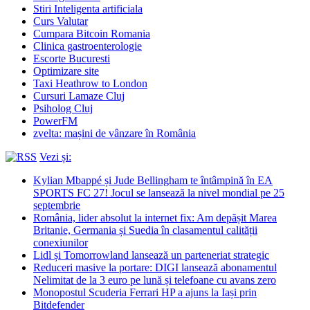
Stiri Inteligenta artificiala
Curs Valutar
Cumpara Bitcoin Romania
Clinica gastroenterologie
Escorte Bucuresti
Optimizare site
Taxi Heathrow to London
Cursuri Lamaze Cluj
Psiholog Cluj
PowerFM
zvelta: mașini de vânzare în România
Vezi și:
Kylian Mbappé și Jude Bellingham te întâmpină în EA
SPORTS FC 27! Jocul se lansează la nivel mondial pe 25
septembrie
România, lider absolut la internet fix: Am depășit Marea
Britanie, Germania și Suedia în clasamentul calității
conexiunilor
Lidl și Tomorrowland lansează un parteneriat strategic
Reduceri masive la portare: DIGI lansează abonamentul
Nelimitat de la 3 euro pe lună și telefoane cu avans zero
Monopostul Scuderia Ferrari HP a ajuns la Iași prin
Bitdefender