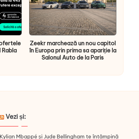
ofertele
Zeekr marchează un nou capitol
l Rabla
în Europa prin prima sa apariție la
Salonul Auto de la Paris
Vezi și:
Kylian Mbappé și Jude Bellingham te întâmpină