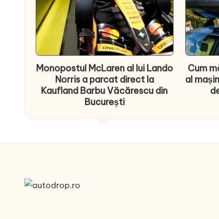
Monopostul McLaren al lui Lando
Cum mă
Norris a parcat direct la
al mașin
Kaufland Barbu Văcărescu din
de
București