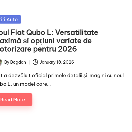
sted
tiri Auto
ul Fiat Qubo L: Versatilitate
aximă și opțiuni variate de
otorizare pentru 2026
By
Bogdan
January 18, 2026
ted
t a dezvăluit oficial primele detalii și imagini cu noul
bo L, un model care…
Read More