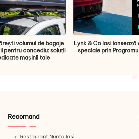
rești volumul de bagaje
Lynk & Co Iași lansează 
ii pentru concediu: soluții
speciale prin Programu
dicate mașinii tale
Recomand
Restaurant Nunta Iasi