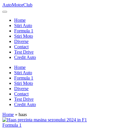
Skip
AutoMotorClub
to
Totul
content
despre
Home
masini
Stiri Auto
si
Formula 1
pasionatii
Stiri Moto
de
Diverse
masini
Contact
Test Drive
Credit Auto
Home
Stiri Auto
Formula 1
Stiri Moto
Diverse
Contact
Test Drive
Credit Auto
Home
»
haas
Posted
Formula 1
in