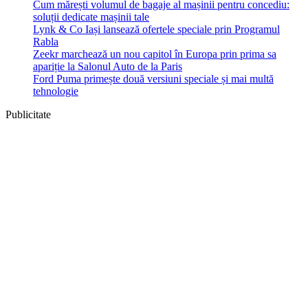
Cum mărești volumul de bagaje al mașinii pentru concediu:
soluții dedicate mașinii tale
Lynk & Co Iași lansează ofertele speciale prin Programul
Rabla
Zeekr marchează un nou capitol în Europa prin prima sa
apariție la Salonul Auto de la Paris
Ford Puma primește două versiuni speciale și mai multă
tehnologie
Publicitate