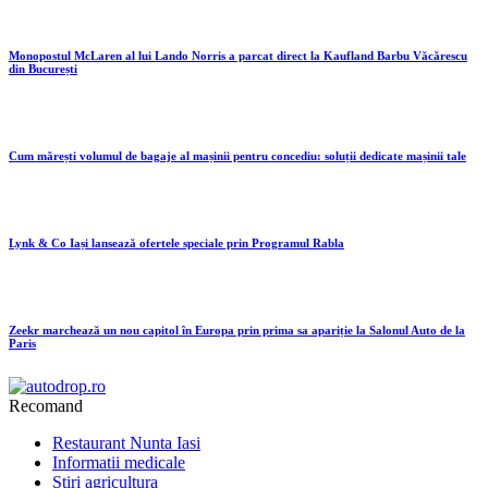
Monopostul McLaren al lui Lando Norris a parcat direct la Kaufland Barbu Văcărescu
din București
Cum mărești volumul de bagaje al mașinii pentru concediu: soluții dedicate mașinii tale
Lynk & Co Iași lansează ofertele speciale prin Programul Rabla
Zeekr marchează un nou capitol în Europa prin prima sa apariție la Salonul Auto de la
Paris
Recomand
Restaurant Nunta Iasi
Informatii medicale
Stiri agricultura