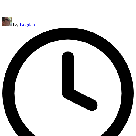
Posted
By
Bogdan
by