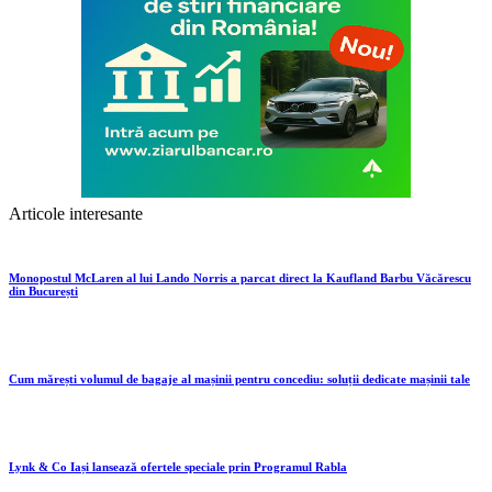
Articole interesante
Monopostul McLaren al lui Lando Norris a parcat direct la Kaufland Barbu Văcărescu
din București
Cum mărești volumul de bagaje al mașinii pentru concediu: soluții dedicate mașinii tale
Lynk & Co Iași lansează ofertele speciale prin Programul Rabla