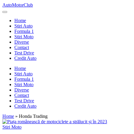
Skip
AutoMotorClub
to
Totul
content
despre
Home
masini
Stiri Auto
si
Formula 1
pasionatii
Stiri Moto
de
Diverse
masini
Contact
Test Drive
Credit Auto
Home
Stiri Auto
Formula 1
Stiri Moto
Diverse
Contact
Test Drive
Credit Auto
Home
»
Honda Trading
Posted
Stiri Moto
in