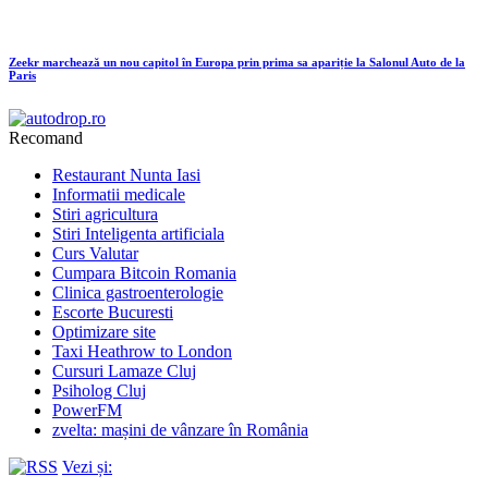
Zeekr marchează un nou capitol în Europa prin prima sa apariție la Salonul Auto de la
Paris
Recomand
Restaurant Nunta Iasi
Informatii medicale
Stiri agricultura
Stiri Inteligenta artificiala
Curs Valutar
Cumpara Bitcoin Romania
Clinica gastroenterologie
Escorte Bucuresti
Optimizare site
Taxi Heathrow to London
Cursuri Lamaze Cluj
Psiholog Cluj
PowerFM
zvelta: mașini de vânzare în România
Vezi și: