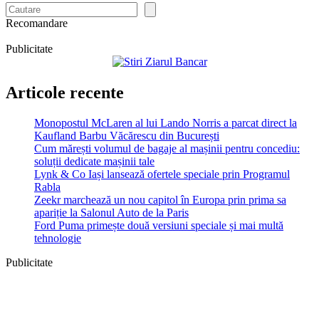
Recomandare
Publicitate
Articole recente
Monopostul McLaren al lui Lando Norris a parcat direct la
Kaufland Barbu Văcărescu din București
Cum mărești volumul de bagaje al mașinii pentru concediu:
soluții dedicate mașinii tale
Lynk & Co Iași lansează ofertele speciale prin Programul
Rabla
Zeekr marchează un nou capitol în Europa prin prima sa
apariție la Salonul Auto de la Paris
Ford Puma primește două versiuni speciale și mai multă
tehnologie
Publicitate