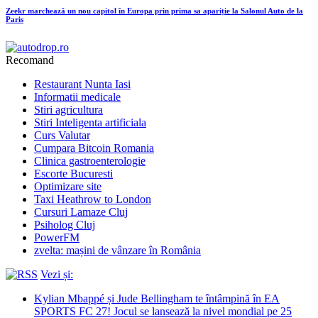
Zeekr marchează un nou capitol în Europa prin prima sa apariție la Salonul Auto de la
Paris
Recomand
Restaurant Nunta Iasi
Informatii medicale
Stiri agricultura
Stiri Inteligenta artificiala
Curs Valutar
Cumpara Bitcoin Romania
Clinica gastroenterologie
Escorte Bucuresti
Optimizare site
Taxi Heathrow to London
Cursuri Lamaze Cluj
Psiholog Cluj
PowerFM
zvelta: mașini de vânzare în România
Vezi și:
Kylian Mbappé și Jude Bellingham te întâmpină în EA
SPORTS FC 27! Jocul se lansează la nivel mondial pe 25