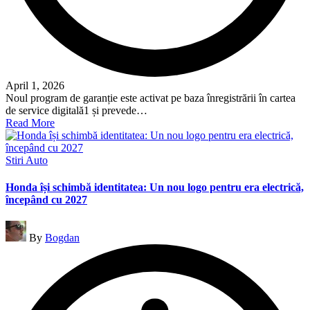
April 1, 2026
Noul program de garanție este activat pe baza înregistrării în cartea
de service digitală1 și prevede…
Read More
Posted
Stiri Auto
in
Honda își schimbă identitatea: Un nou logo pentru era electrică,
începând cu 2027
Posted
By
Bogdan
by