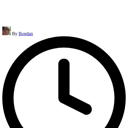
Posted
By
Bogdan
by