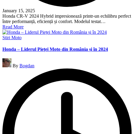
January 15, 2025
Honda CR-V 2024 Hybrid impresionează printr-un echilibru perfect
între performanță, eficiență și confort. Modelul testat…
Read More
Posted
Stiri Moto
in
Honda – Liderul Pieței Moto din România și în 2024
Posted
By
Bogdan
by