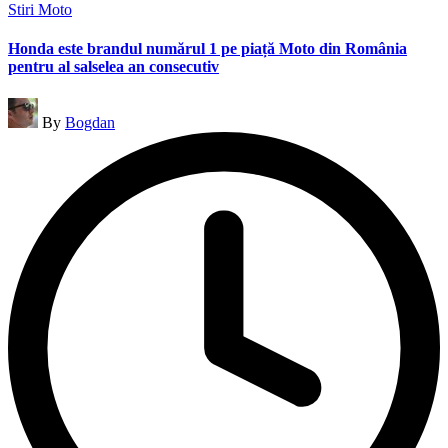
Posted
Stiri Moto
in
Honda este brandul numărul 1 pe piață Moto din România
pentru al salselea an consecutiv
Posted
By
Bogdan
by