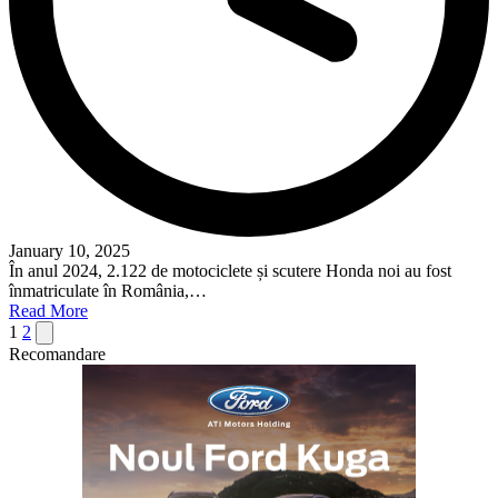
January 10, 2025
În anul 2024, 2.122 de motociclete și scutere Honda noi au fost
înmatriculate în România,…
Read More
Posts
Next
1
2
page
Recomandare
pagination