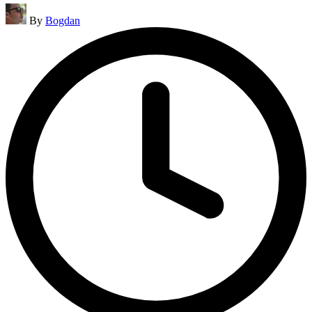
Posted
By
Bogdan
by