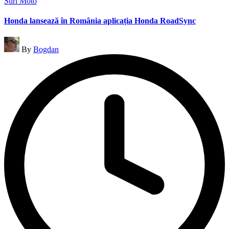
Posted
Stiri Moto
in
Honda lansează în România aplicația Honda RoadSync
Posted
By
Bogdan
by