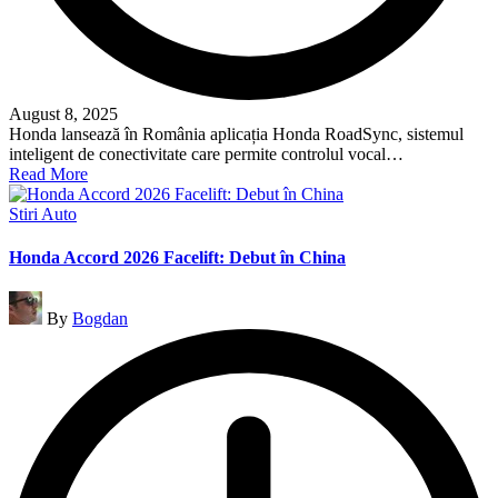
August 8, 2025
Honda lansează în România aplicația Honda RoadSync, sistemul
inteligent de conectivitate care permite controlul vocal…
Read More
Posted
Stiri Auto
in
Honda Accord 2026 Facelift: Debut în China
Posted
By
Bogdan
by