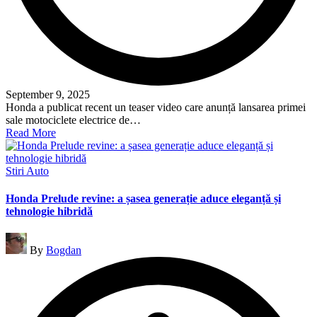
September 9, 2025
Honda a publicat recent un teaser video care anunță lansarea primei
sale motociclete electrice de…
Read More
Posted
Stiri Auto
in
Honda Prelude revine: a șasea generație aduce eleganță și
tehnologie hibridă
Posted
By
Bogdan
by