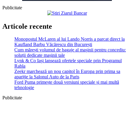
Publicitate
Articole recente
Monopostul McLaren al lui Lando Norris a parcat direct la
Kaufland Barbu Văcărescu din București
Cum mărești volumul de bagaje al mașinii pentru concediu:
soluții dedicate mașinii tale
Lynk & Co Iași lansează ofertele speciale prin Programul
Rabla
Zeekr marchează un nou capitol în Europa prin prima sa
apariție la Salonul Auto de la Paris
Ford Puma primește două versiuni speciale și mai multă
tehnologie
Publicitate