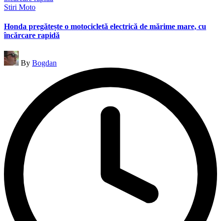
Posted
Stiri Moto
in
Honda pregătește o motocicletă electrică de mărime mare, cu
încărcare rapidă
Posted
By
Bogdan
by