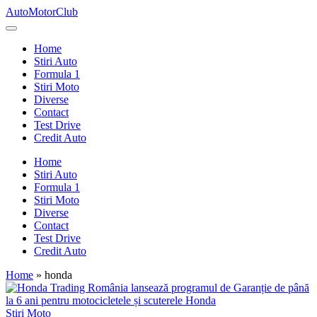
Skip
AutoMotorClub
to
Totul
content
despre
Home
masini
Stiri Auto
si
Formula 1
pasionatii
Stiri Moto
de
Diverse
masini
Contact
Test Drive
Credit Auto
Home
Stiri Auto
Formula 1
Stiri Moto
Diverse
Contact
Test Drive
Credit Auto
Home
»
honda
Posted
Stiri Moto