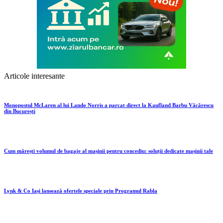
Articole interesante
Monopostul McLaren al lui Lando Norris a parcat direct la Kaufland Barbu Văcărescu
din București
Cum mărești volumul de bagaje al mașinii pentru concediu: soluții dedicate mașinii tale
Lynk & Co Iași lansează ofertele speciale prin Programul Rabla