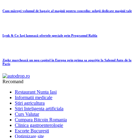
Cum mărești volumul de bagaje al mașinii pentru concediu: soluții dedicate mașinii tale
Lynk & Co Iași lansează ofertele speciale prin Programul Rabla
Zeekr marchează un nou capitol în Europa prin prima sa apariție la Salonul Auto de la
Paris
Recomand
Restaurant Nunta Iasi
Informatii medicale
Stiri agricultura
Stiri Inteligenta artificiala
Curs Valutar
Cumpara Bitcoin Romania
Clinica gastroenterologie
Escorte Bucuresti
Optimizare site