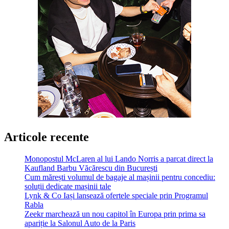
Articole recente
Monopostul McLaren al lui Lando Norris a parcat direct la
Kaufland Barbu Văcărescu din București
Cum mărești volumul de bagaje al mașinii pentru concediu:
soluții dedicate mașinii tale
Lynk & Co Iași lansează ofertele speciale prin Programul
Rabla
Zeekr marchează un nou capitol în Europa prin prima sa
apariție la Salonul Auto de la Paris