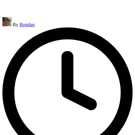
Posted
By
Bogdan
by