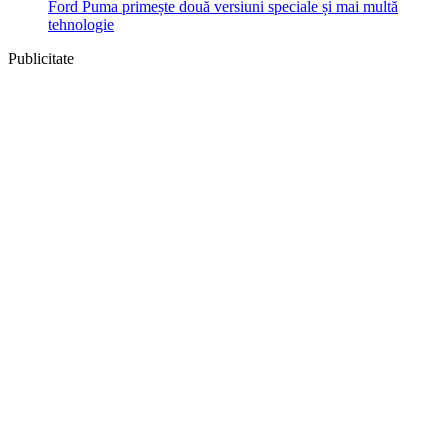
Ford Puma primește două versiuni speciale și mai multă
tehnologie
Publicitate