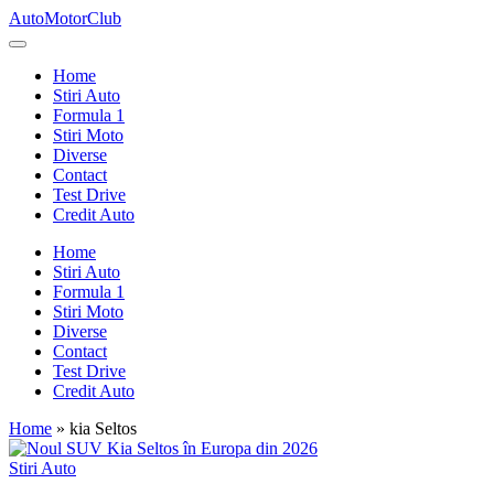
Skip
AutoMotorClub
to
Totul
content
despre
Home
masini
Stiri Auto
si
Formula 1
pasionatii
Stiri Moto
de
Diverse
masini
Contact
Test Drive
Credit Auto
Home
Stiri Auto
Formula 1
Stiri Moto
Diverse
Contact
Test Drive
Credit Auto
Home
»
kia Seltos
Posted
Stiri Auto
in