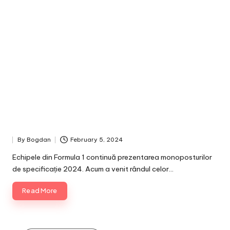
By
Bogdan
February 5, 2024
Posted
by
Echipele din Formula 1 continuă prezentarea monoposturilor
de specificație 2024. Acum a venit rândul celor…
Read More