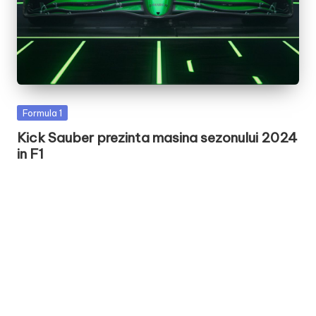
Posted
Formula 1
in
Kick Sauber prezinta masina sezonului 2024
in F1