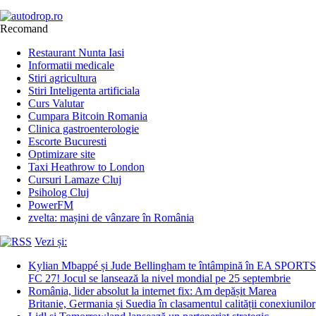
Recomand
Restaurant Nunta Iasi
Informatii medicale
Stiri agricultura
Stiri Inteligenta artificiala
Curs Valutar
Cumpara Bitcoin Romania
Clinica gastroenterologie
Escorte Bucuresti
Optimizare site
Taxi Heathrow to London
Cursuri Lamaze Cluj
Psiholog Cluj
PowerFM
zvelta: mașini de vânzare în România
Vezi și:
Kylian Mbappé și Jude Bellingham te întâmpină în EA SPORTS
FC 27! Jocul se lansează la nivel mondial pe 25 septembrie
România, lider absolut la internet fix: Am depășit Marea
Britanie, Germania și Suedia în clasamentul calității conexiunilor