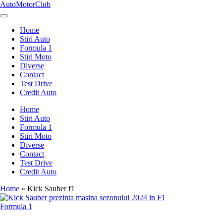
Skip
AutoMotorClub
to
Totul
content
despre
Home
masini
Stiri Auto
si
Formula 1
pasionatii
Stiri Moto
de
Diverse
masini
Contact
Test Drive
Credit Auto
Home
Stiri Auto
Formula 1
Stiri Moto
Diverse
Contact
Test Drive
Credit Auto
Home
»
Kick Sauber f1
Posted
Formula 1
in