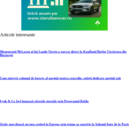
Articole interesante
Monopostul McLaren al lui Lando Norris a parcat direct la Kaufland Barbu Văcărescu din
București
Cum mărești volumul de bagaje al mașinii pentru concediu: soluții dedicate mașinii tale
Lynk & Co Iași lansează ofertele speciale prin Programul Rabla
Zeekr marchează un nou capitol în Europa prin prima sa apariție la Salonul Auto de la Paris