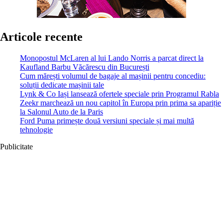
Articole recente
Monopostul McLaren al lui Lando Norris a parcat direct la
Kaufland Barbu Văcărescu din București
Cum mărești volumul de bagaje al mașinii pentru concediu:
soluții dedicate mașinii tale
Lynk & Co Iași lansează ofertele speciale prin Programul Rabla
Zeekr marchează un nou capitol în Europa prin prima sa apariție
la Salonul Auto de la Paris
Ford Puma primește două versiuni speciale și mai multă
tehnologie
Publicitate