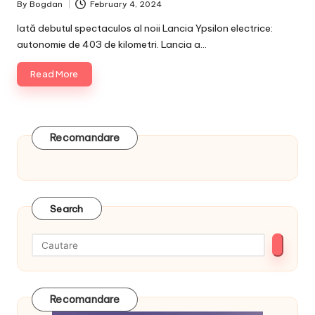
By
Bogdan
February 4, 2024
Posted
by
Iată debutul spectaculos al noii Lancia Ypsilon electrice:
autonomie de 403 de kilometri. Lancia a…
Read More
Recomandare
Search
Recomandare