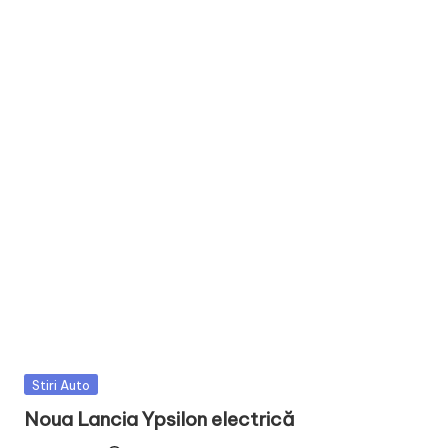
Posted
Stiri Auto
in
Noua Lancia Ypsilon electrică