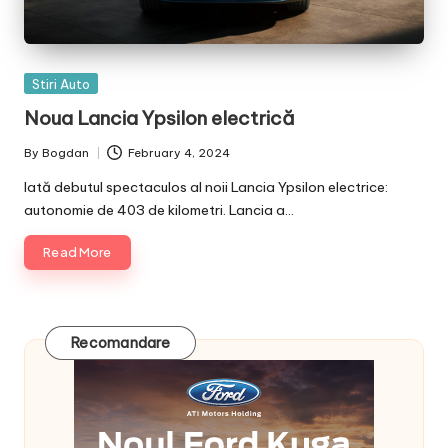
Posted
Stiri Auto
in
Noua Lancia Ypsilon electrică
By
Bogdan
February 4, 2024
Posted
by
Iată debutul spectaculos al noii Lancia Ypsilon electrice:
autonomie de 403 de kilometri. Lancia a…
Read More
Recomandare