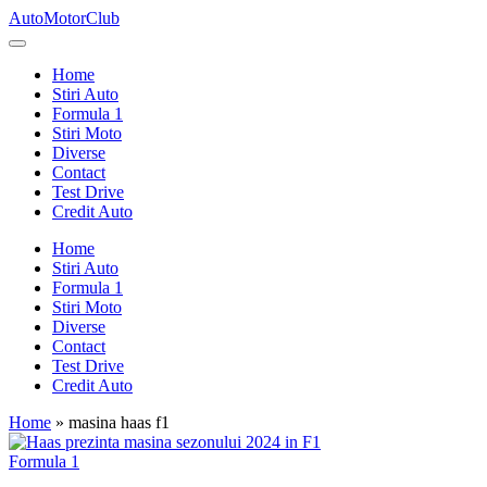
Skip
AutoMotorClub
to
Totul
content
despre
Home
masini
Stiri Auto
si
Formula 1
pasionatii
Stiri Moto
de
Diverse
masini
Contact
Test Drive
Credit Auto
Home
Stiri Auto
Formula 1
Stiri Moto
Diverse
Contact
Test Drive
Credit Auto
Home
»
masina haas f1
Posted
Formula 1
in