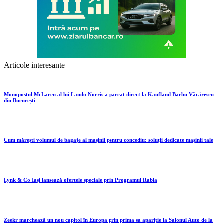
Articole interesante
Monopostul McLaren al lui Lando Norris a parcat direct la Kaufland Barbu Văcărescu
din București
Cum mărești volumul de bagaje al mașinii pentru concediu: soluții dedicate mașinii tale
Lynk & Co Iași lansează ofertele speciale prin Programul Rabla
Zeekr marchează un nou capitol în Europa prin prima sa apariție la Salonul Auto de la