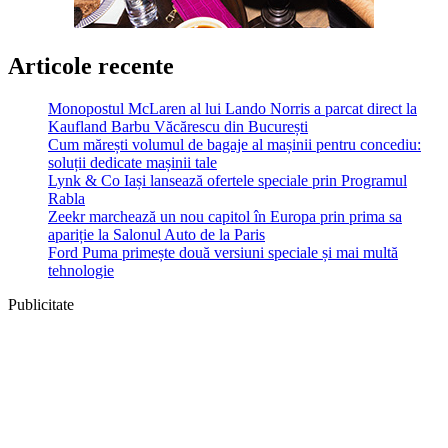
Articole recente
Monopostul McLaren al lui Lando Norris a parcat direct la
Kaufland Barbu Văcărescu din București
Cum mărești volumul de bagaje al mașinii pentru concediu:
soluții dedicate mașinii tale
Lynk & Co Iași lansează ofertele speciale prin Programul
Rabla
Zeekr marchează un nou capitol în Europa prin prima sa
apariție la Salonul Auto de la Paris
Ford Puma primește două versiuni speciale și mai multă
tehnologie
Publicitate