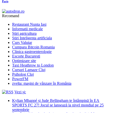
Paris
Recomand
Restaurant Nunta Iasi
Informatii medicale
Stiri agricultura
Stiri Inteligenta artificiala
Curs Valutar
Cumpara Bitcoin Romania
Clinica gastroenterologie
Escorte Bucuresti
Optimizare site
Taxi Heathrow to London
Cursuri Lamaze Cluj
Psiholog Cluj
PowerFM
zvelta: mașini de vânzare în România
Vezi și:
Kylian Mbappé și Jude Bellingham te întâmpină în EA
SPORTS FC 27! Jocul se lansează la nivel mondial pe 25
septembrie