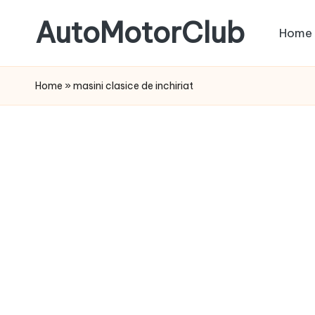
AutoMotorClub
Home
Skip
to
Totul
content
despre
Home
»
masini clasice de inchiriat
masini
si
pasionatii
de
masini