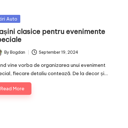
sted
tiri Auto
așini clasice pentru evenimente
peciale
By
Bogdan
September 19, 2024
ted
nd vine vorba de organizarea unui eveniment
ecial, fiecare detaliu contează. De la decor și…
Read More