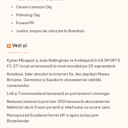
Cursuri Lamaze Cluj
Psiholog Cluj
PowerFM
zvelta: mașini de vânzare în România
Vezi și:
Kylian Mbappé și Jude Bellingham te întâmpină în EA SPORTS
FC 27! Jocul se lansează la nivel mondial pe 25 septembrie
România, lider absolut la internet fix: Am depășit Marea
Britanie, Germania și Suedia în clasamentul calității
conexiunilor
Lidl și Tomorrowland lansează un parteneriat strategic
Reduceri masive la portare: DIGI lansează abonamentul
Nelimitat de la 3 euro pe lună și telefoane cu avans zero
Monopostul Scuderia Ferrari HP a ajuns la Iași prin
Bitdefender