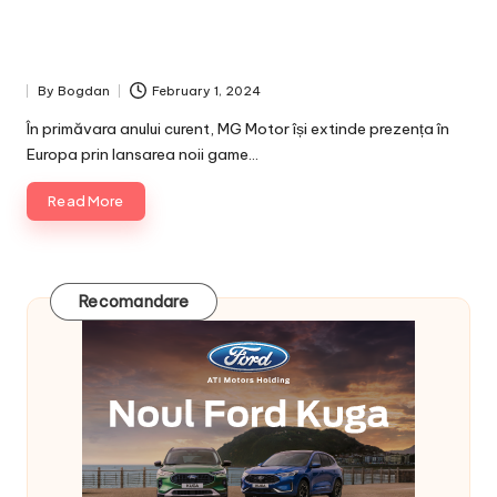
By
Bogdan
February 1, 2024
Posted
by
În primăvara anului curent, MG Motor își extinde prezența în
Europa prin lansarea noii game…
Read More
Recomandare