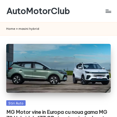
AutoMotorClub
Skip
to
Totul
content
despre
Home
»
masini hybrid
masini
si
pasionatii
de
masini
Posted
Stiri Auto
in
MG Motor vine in Europa cu noua gama MG