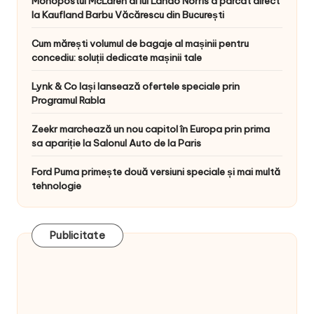
Monopostul McLaren al lui Lando Norris a parcat direct
la Kaufland Barbu Văcărescu din București
Cum mărești volumul de bagaje al mașinii pentru
concediu: soluții dedicate mașinii tale
Lynk & Co Iași lansează ofertele speciale prin
Programul Rabla
Zeekr marchează un nou capitol în Europa prin prima
sa apariție la Salonul Auto de la Paris
Ford Puma primește două versiuni speciale și mai multă
tehnologie
Publicitate