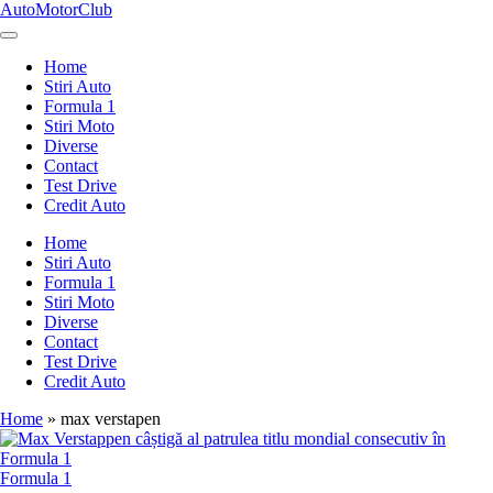
Skip
AutoMotorClub
to
Totul
content
despre
Home
masini
Stiri Auto
si
Formula 1
pasionatii
Stiri Moto
de
Diverse
masini
Contact
Test Drive
Credit Auto
Home
Stiri Auto
Formula 1
Stiri Moto
Diverse
Contact
Test Drive
Credit Auto
Home
»
max verstapen
Posted
Formula 1