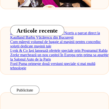
Articole recente
Monopostul McLaren al lui Lando Norris a parcat direct la
Kaufland Barbu Văcărescu din București
Cum mărești volumul de bagaje al mașinii pentru concediu:
soluții dedicate mașinii tale
Lynk & Co Iași lansează ofertele speciale prin Programul Rabla
Zeekr marchează un nou capitol în Europa prin prima sa apariție
la Salonul Auto de la Paris
Ford Puma primește două versiuni speciale și mai multă
tehnologie
Publicitate