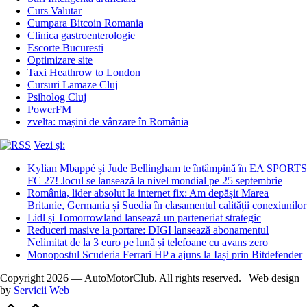
Curs Valutar
Cumpara Bitcoin Romania
Clinica gastroenterologie
Escorte Bucuresti
Optimizare site
Taxi Heathrow to London
Cursuri Lamaze Cluj
Psiholog Cluj
PowerFM
zvelta: mașini de vânzare în România
Vezi și:
Kylian Mbappé și Jude Bellingham te întâmpină în EA SPORTS
FC 27! Jocul se lansează la nivel mondial pe 25 septembrie
România, lider absolut la internet fix: Am depășit Marea
Britanie, Germania și Suedia în clasamentul calității conexiunilor
Lidl și Tomorrowland lansează un parteneriat strategic
Reduceri masive la portare: DIGI lansează abonamentul
Nelimitat de la 3 euro pe lună și telefoane cu avans zero
Monopostul Scuderia Ferrari HP a ajuns la Iași prin Bitdefender
Copyright 2026 — AutoMotorClub. All rights reserved. | Web design
by
Servicii Web
Scroll