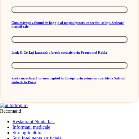
Cum mărești volumul de bagaje al mașinii pentru concediu: soluții dedicate
mașinii tale
Lynk & Co Iași lansează ofertele speciale prin Programul Rabla
Zeekr marchează un nou capitol în Europa prin prima sa apariție la Salonul
Auto de la Paris
Recomand
Restaurant Nunta Iasi
Informatii medicale
Stiri agricultura
Stiri Inteligenta artificiala