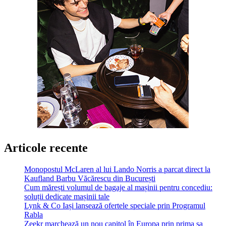
Articole recente
Monopostul McLaren al lui Lando Norris a parcat direct la
Kaufland Barbu Văcărescu din București
Cum mărești volumul de bagaje al mașinii pentru concediu:
soluții dedicate mașinii tale
Lynk & Co Iași lansează ofertele speciale prin Programul
Rabla
Zeekr marchează un nou capitol în Europa prin prima sa