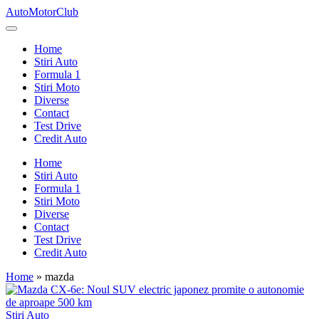
Skip
AutoMotorClub
to
Totul
content
despre
Home
masini
Stiri Auto
si
Formula 1
pasionatii
Stiri Moto
de
Diverse
masini
Contact
Test Drive
Credit Auto
Home
Stiri Auto
Formula 1
Stiri Moto
Diverse
Contact
Test Drive
Credit Auto
Home
»
mazda
Posted
Stiri Auto