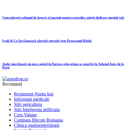
Cum mărești volumul de bagaje al mașinii pentru concediu: soluții dedicate mașinii tale
Lynk & Co Iași lansează ofertele speciale prin Programul Rabla
Zeekr marchează un nou capitol în Europa prin prima sa apariție la Salonul Auto de la
Paris
Recomand
Restaurant Nunta Iasi
Informatii medicale
Stiri agricultura
Stiri Inteligenta artificiala
Curs Valutar
Cumpara Bitcoin Romania
Clinica gastroenterologie