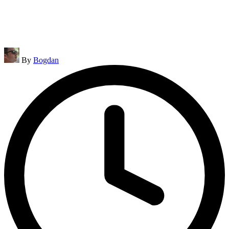
Posted
By
Bogdan
by