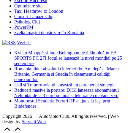
Escorte Bucuresti
Optimizare site
Taxi Heathrow to London
Cursuri Lamaze Cluj
Psiholog Cluj
PowerFM
zvelta: mașini de vânzare în România
Vezi și:
Kylian Mbappé și Jude Bellingham te întâmpină în EA
SPORTS FC 27! Jocul se lansează la nivel mondial pe 25
septembrie
România, lider absolut la internet fix: Am depășit Marea
Britanie, Germania și Suedia în clasamentul calității
conexiunilor
Lidl și Tomorrowland lansează un parteneriat strategic
Reduceri masive la portare: DIGI lansează abonamentul
Nelimitat de la 3 euro pe lună și telefoane cu avans zero
Monopostul Scuderia Ferrari HP a ajuns la Iași prin
Bitdefender
Copyright 2026 — AutoMotorClub. All rights reserved. | Web
design by
Servicii Web
Scroll
to