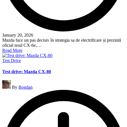
January 20, 2026
Mazda face un pas decisiv în strategia sa de electrificare și prezintă
oficial noul CX-6e,…
Read More
Posted
Test Drive
in
Test drive: Mazda CX-80
Posted
By
Bogdan
by