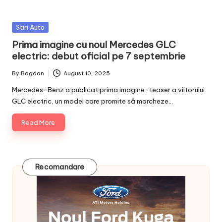
Posted
Stiri Auto
in
Prima imagine cu noul Mercedes GLC
electric: debut oficial pe 7 septembrie
By
Bogdan
August 10, 2025
Posted
by
Mercedes-Benz a publicat prima imagine-teaser a viitorului
GLC electric, un model care promite să marcheze…
Read More
Recomandare