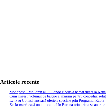
Articole recente
Monopostul McLaren al lui Lando Norris a parcat direct la Kau
Cum mărești volumul de bagaje al mașinii pentru concediu: soluții
Lynk & Co Iași lansează ofertele speciale prin Programul Rabla
Zeekr marchează un nou capitol în Europa prin prima sa apariție 