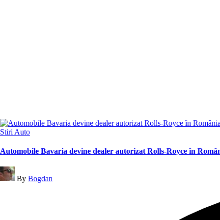
Posted
Stiri Auto
in
Automobile Bavaria devine dealer autorizat Rolls-Royce în Româ
Posted
By
Bogdan
by