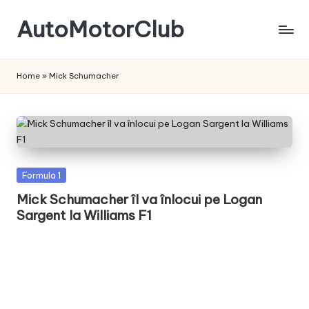
AutoMotorClub
Skip
to
Totul
content
despre
Home
»
Mick Schumacher
masini
si
pasionatii
de
masini
Posted
Formula 1
in
Mick Schumacher îl va înlocui pe Logan
Sargent la Williams F1