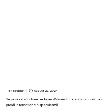
By
Bogdan
August 27, 2024
Posted
by
Se pare că răbdarea echipei Williams F1 a ajuns la capăt, iar
presă internațională speculează…