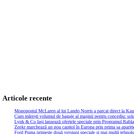
Articole recente
Monopostul McLaren al lui Lando Norris a parcat direct la Ka
Cum mărești volumul de bagaje al mașinii pentru concediu: soluț
Lynk & Co Iași lansează ofertele speciale prin Programul Rabla
Zeekr marchează un nou capitol în Europa prin prima sa apariție
Ford Puma primește două versiuni speciale și mai multă tehnol