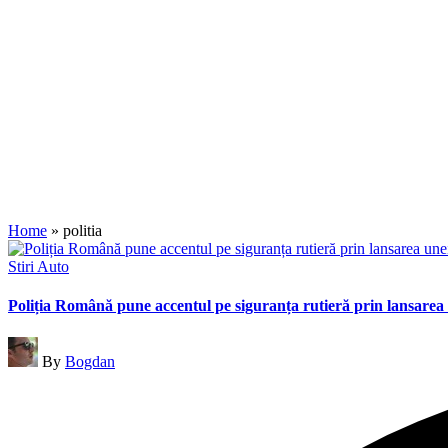
Home
»
politia
Posted
Stiri Auto
in
Poliția Română pune accentul pe siguranța rutieră prin lansarea
Posted
By
Bogdan
by