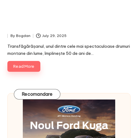
By
Bogdan
July 29, 2025
Posted
by
Transfăgărășanul, unul dintre cele mai spectaculoase drumuri
montane din lume, împlinește 50 de ani de…
Read More
Recomandare