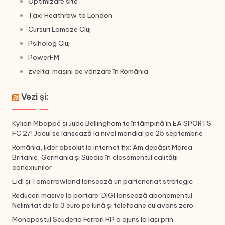
Optimizare site
Taxi Heathrow to London
Cursuri Lamaze Cluj
Psiholog Cluj
PowerFM
zvelta: mașini de vânzare în România
Vezi și:
Kylian Mbappé și Jude Bellingham te întâmpină în EA SPORTS
FC 27! Jocul se lansează la nivel mondial pe 25 septembrie
România, lider absolut la internet fix: Am depășit Marea
Britanie, Germania și Suedia în clasamentul calității
conexiunilor
Lidl și Tomorrowland lansează un parteneriat strategic
Reduceri masive la portare: DIGI lansează abonamentul
Nelimitat de la 3 euro pe lună și telefoane cu avans zero
Monopostul Scuderia Ferrari HP a ajuns la Iași prin