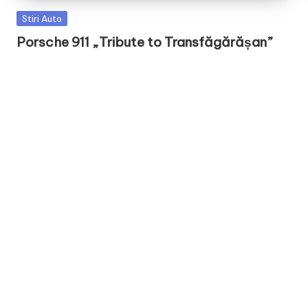
Posted
Stiri Auto
in
Porsche 911 „Tribute to Transfăgărășan”