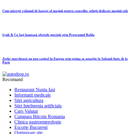
Cum mărești volumul de bagaje al mașinii pentru concediu: soluții dedicate mașinii tale
Lynk & Co Iași lansează ofertele speciale prin Programul Rabla
Zeekr marchează un nou capitol în Europa prin prima sa apariție la Salonul Auto de la
Paris
Recomand
Restaurant Nunta Iasi
Informatii medicale
Stiri agricultura
Stiri Inteligenta artificiala
Curs Valutar
Cumpara Bitcoin Romania
Clinica gastroenterologie
Escorte Bucuresti
Optimizare site