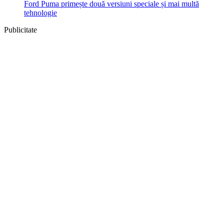
Ford Puma primește două versiuni speciale și mai multă
tehnologie
Publicitate