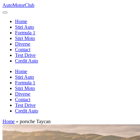
Skip
AutoMotorClub
to
Totul
content
despre
Home
masini
Stiri Auto
si
Formula 1
pasionatii
Stiri Moto
de
Diverse
masini
Contact
Test Drive
Credit Auto
Home
Stiri Auto
Formula 1
Stiri Moto
Diverse
Contact
Test Drive
Credit Auto
Home
»
porsche Taycan