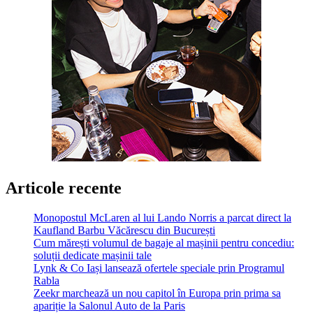
Articole recente
Monopostul McLaren al lui Lando Norris a parcat direct la
Kaufland Barbu Văcărescu din București
Cum mărești volumul de bagaje al mașinii pentru concediu:
soluții dedicate mașinii tale
Lynk & Co Iași lansează ofertele speciale prin Programul
Rabla
Zeekr marchează un nou capitol în Europa prin prima sa
apariție la Salonul Auto de la Paris