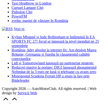
Taxi Heathrow to London
Cursuri Lamaze Cluj
Psiholog Cluj
PowerFM
zvelta: mașini de vânzare în România
Vezi și:
Kylian Mbappé și Jude Bellingham te întâmpină în EA
SPORTS FC 27! Jocul se lansează la nivel mondial pe 25
septembrie
România, lider absolut la internet fix: Am depășit Marea
Britanie, Germania și Suedia în clasamentul calității
conexiunilor
Lidl și Tomorrowland lansează un parteneriat strategic
Reduceri masive la portare: DIGI lansează abonamentul
Nelimitat de la 3 euro pe lună și telefoane cu avans zero
Monopostul Scuderia Ferrari HP a ajuns la Iași prin
Bitdefender
Copyright 2026 — AutoMotorClub. All rights reserved. | Web
design by
Servicii Web
Scroll
to
Top