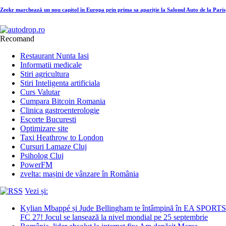
Zeekr marchează un nou capitol în Europa prin prima sa apariție la Salonul Auto de la Paris
Recomand
Restaurant Nunta Iasi
Informatii medicale
Stiri agricultura
Stiri Inteligenta artificiala
Curs Valutar
Cumpara Bitcoin Romania
Clinica gastroenterologie
Escorte Bucuresti
Optimizare site
Taxi Heathrow to London
Cursuri Lamaze Cluj
Psiholog Cluj
PowerFM
zvelta: mașini de vânzare în România
Vezi și:
Kylian Mbappé și Jude Bellingham te întâmpină în EA SPORTS
FC 27! Jocul se lansează la nivel mondial pe 25 septembrie