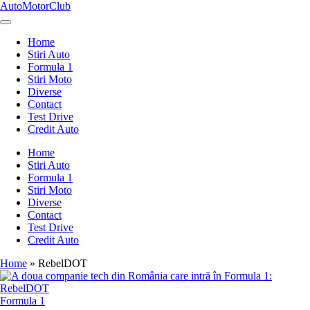
Skip
AutoMotorClub
to
Totul
content
despre
Home
masini
Stiri Auto
si
Formula 1
pasionatii
Stiri Moto
de
Diverse
masini
Contact
Test Drive
Credit Auto
Home
Stiri Auto
Formula 1
Stiri Moto
Diverse
Contact
Test Drive
Credit Auto
Home
»
RebelDOT
Posted
Formula 1