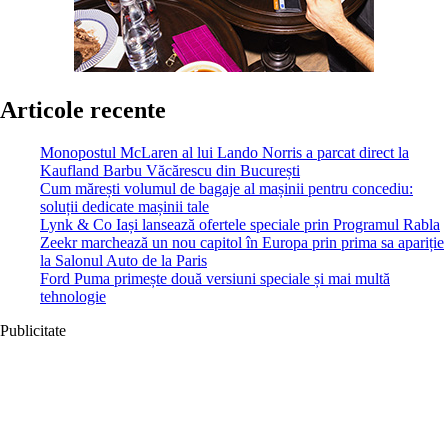
Articole recente
Monopostul McLaren al lui Lando Norris a parcat direct la
Kaufland Barbu Văcărescu din București
Cum mărești volumul de bagaje al mașinii pentru concediu:
soluții dedicate mașinii tale
Lynk & Co Iași lansează ofertele speciale prin Programul Rabla
Zeekr marchează un nou capitol în Europa prin prima sa apariție
la Salonul Auto de la Paris
Ford Puma primește două versiuni speciale și mai multă
tehnologie
Publicitate