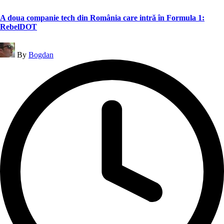
A doua companie tech din România care intră în Formula 1:
RebelDOT
Posted
By
Bogdan
by