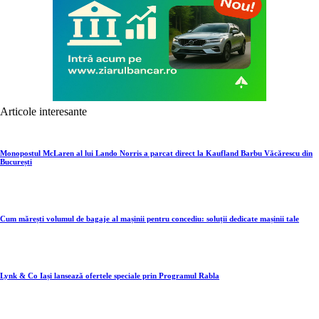
Articole interesante
Monopostul McLaren al lui Lando Norris a parcat direct la Kaufland Barbu Văcărescu din
București
Cum mărești volumul de bagaje al mașinii pentru concediu: soluții dedicate mașinii tale
Lynk & Co Iași lansează ofertele speciale prin Programul Rabla