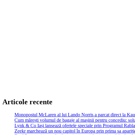
Articole recente
Monopostul McLaren al lui Lando Norris a parcat direct la Ka
Cum mărești volumul de bagaje al mașinii pentru concediu: soluț
Lynk & Co Iași lansează ofertele speciale prin Programul Rabla
Zeekr marchează un nou capitol în Europa prin prima sa apariție