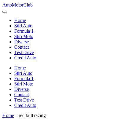
Skip
AutoMotorClub
to
Totul
content
despre
Home
masini
Stiri Auto
si
Formula 1
pasionatii
Stiri Moto
de
Diverse
masini
Contact
Test Drive
Credit Auto
Home
Stiri Auto
Formula 1
Stiri Moto
Diverse
Contact
Test Drive
Credit Auto
Home
»
red bull racing