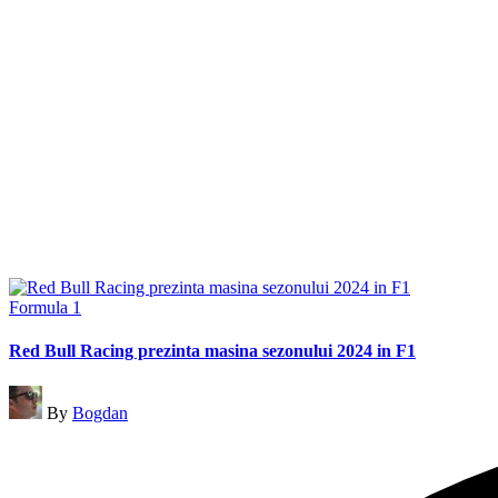
Posted
Formula 1
in
Red Bull Racing prezinta masina sezonului 2024 in F1
Posted
By
Bogdan
by