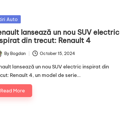
sted
tiri Auto
enault lansează un nou SUV electric
spirat din trecut: Renault 4
By
Bogdan
October 15, 2024
ted
nault lansează un nou SUV electric inspirat din
ecut: Renault 4, un model de serie…
Read More