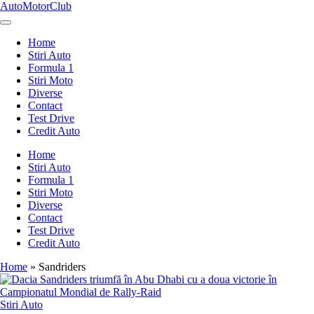
Skip
AutoMotorClub
to
Totul
content
despre
Home
masini
Stiri Auto
si
Formula 1
pasionatii
Stiri Moto
de
Diverse
masini
Contact
Test Drive
Credit Auto
Home
Stiri Auto
Formula 1
Stiri Moto
Diverse
Contact
Test Drive
Credit Auto
Home
»
Sandriders
Posted
Stiri Auto