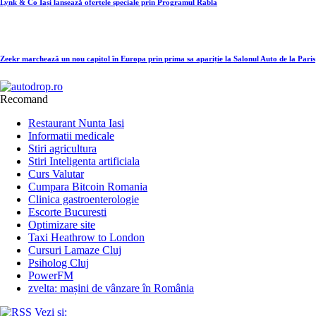
Lynk & Co Iași lansează ofertele speciale prin Programul Rabla
Zeekr marchează un nou capitol în Europa prin prima sa apariție la Salonul Auto de la Paris
Recomand
Restaurant Nunta Iasi
Informatii medicale
Stiri agricultura
Stiri Inteligenta artificiala
Curs Valutar
Cumpara Bitcoin Romania
Clinica gastroenterologie
Escorte Bucuresti
Optimizare site
Taxi Heathrow to London
Cursuri Lamaze Cluj
Psiholog Cluj
PowerFM
zvelta: mașini de vânzare în România
Vezi și: