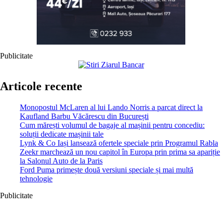
Publicitate
Articole recente
Monopostul McLaren al lui Lando Norris a parcat direct la
Kaufland Barbu Văcărescu din București
Cum mărești volumul de bagaje al mașinii pentru concediu:
soluții dedicate mașinii tale
Lynk & Co Iași lansează ofertele speciale prin Programul Rabla
Zeekr marchează un nou capitol în Europa prin prima sa apariție
la Salonul Auto de la Paris
Ford Puma primește două versiuni speciale și mai multă
tehnologie
Publicitate