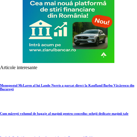
Articole interesante
Monopostul McLaren al lui Lando Norris a parcat direct la Kaufland Barbu Văcărescu din
București
Cum mărești volumul de bagaje al mașinii pentru concediu: soluții dedicate mașinii tale