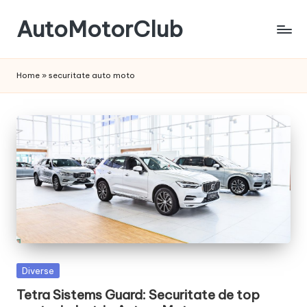
AutoMotorClub
Skip
to
Totul
content
despre
Home
»
securitate auto moto
masini
si
pasionatii
de
masini
Posted
Diverse
in
Tetra Sistems Guard: Securitate de top