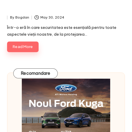
By
Bogdan
May 30, 2024
Posted
by
Într-o eră în care securitatea este esențială pentru toate
aspectele vieții noastre, de la protejarea…
Read More
Recomandare