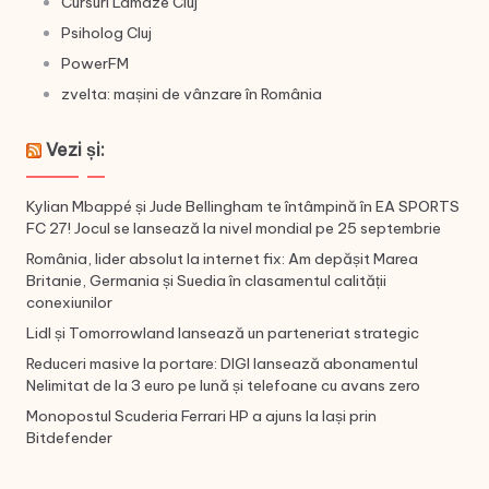
Cursuri Lamaze Cluj
Psiholog Cluj
PowerFM
zvelta: mașini de vânzare în România
Vezi și:
Kylian Mbappé și Jude Bellingham te întâmpină în EA SPORTS
FC 27! Jocul se lansează la nivel mondial pe 25 septembrie
România, lider absolut la internet fix: Am depășit Marea
Britanie, Germania și Suedia în clasamentul calității
conexiunilor
Lidl și Tomorrowland lansează un parteneriat strategic
Reduceri masive la portare: DIGI lansează abonamentul
Nelimitat de la 3 euro pe lună și telefoane cu avans zero
Monopostul Scuderia Ferrari HP a ajuns la Iași prin
Bitdefender