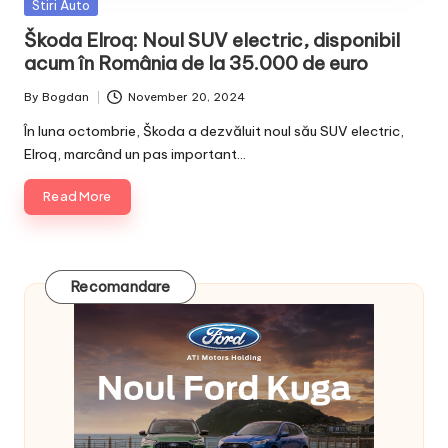
Posted
Stiri Auto
in
Škoda Elroq: Noul SUV electric, disponibil
acum în România de la 35.000 de euro
By
Bogdan
November 20, 2024
Posted
by
În luna octombrie, Škoda a dezvăluit noul său SUV electric,
Elroq, marcând un pas important…
Read More
Recomandare