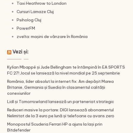
Taxi Heathrow to London
Cursuri Lamaze Cluj
Psiholog Cluj
PowerFM
zvelta: mașini de vânzare în România
Vezi și:
Kylian Mbappé și Jude Bellingham te întâmpină în EA SPORTS
FC 27! Jocul se lansează la nivel mondial pe 25 septembrie
România, lider absolut la internet fix: Am depășit Marea
Britanie, Germania și Suedia în clasamentul calității
conexiunilor
Lidl și Tomorrowland lansează un parteneriat strategic
Reduceri masive la portare: DIGI lansează abonamentul
Nelimitat de la 3 euro pe lună și telefoane cu avans zero
Monopostul Scuderia Ferrari HP a ajuns la Iași prin
Bitdefender