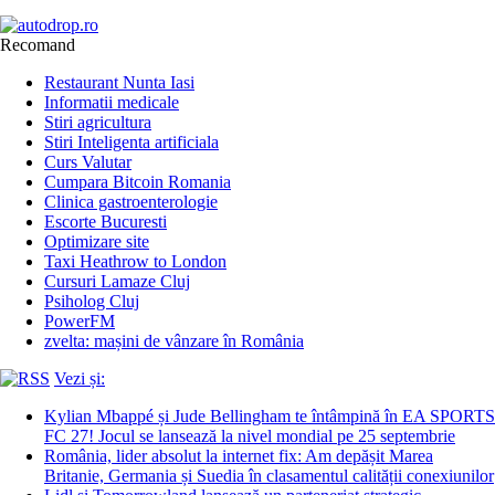
Recomand
Restaurant Nunta Iasi
Informatii medicale
Stiri agricultura
Stiri Inteligenta artificiala
Curs Valutar
Cumpara Bitcoin Romania
Clinica gastroenterologie
Escorte Bucuresti
Optimizare site
Taxi Heathrow to London
Cursuri Lamaze Cluj
Psiholog Cluj
PowerFM
zvelta: mașini de vânzare în România
Vezi și:
Kylian Mbappé și Jude Bellingham te întâmpină în EA SPORTS
FC 27! Jocul se lansează la nivel mondial pe 25 septembrie
România, lider absolut la internet fix: Am depășit Marea
Britanie, Germania și Suedia în clasamentul calității conexiunilor