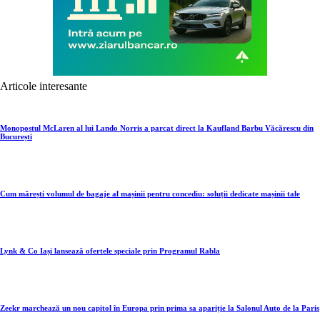
Articole interesante
Monopostul McLaren al lui Lando Norris a parcat direct la Kaufland Barbu Văcărescu din
București
Cum mărești volumul de bagaje al mașinii pentru concediu: soluții dedicate mașinii tale
Lynk & Co Iași lansează ofertele speciale prin Programul Rabla
Zeekr marchează un nou capitol în Europa prin prima sa apariție la Salonul Auto de la Paris