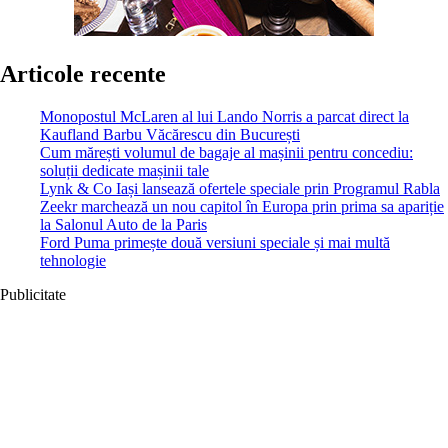
Articole recente
Monopostul McLaren al lui Lando Norris a parcat direct la
Kaufland Barbu Văcărescu din București
Cum mărești volumul de bagaje al mașinii pentru concediu:
soluții dedicate mașinii tale
Lynk & Co Iași lansează ofertele speciale prin Programul Rabla
Zeekr marchează un nou capitol în Europa prin prima sa apariție
la Salonul Auto de la Paris
Ford Puma primește două versiuni speciale și mai multă
tehnologie
Publicitate