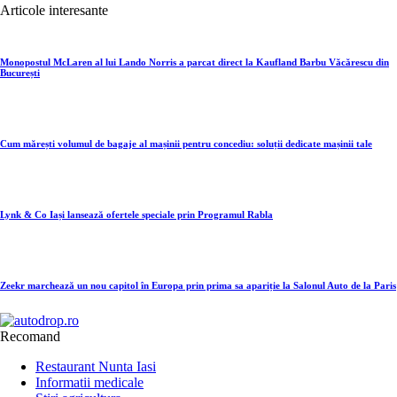
Articole interesante
Monopostul McLaren al lui Lando Norris a parcat direct la Kaufland Barbu Văcărescu din
București
Cum mărești volumul de bagaje al mașinii pentru concediu: soluții dedicate mașinii tale
Lynk & Co Iași lansează ofertele speciale prin Programul Rabla
Zeekr marchează un nou capitol în Europa prin prima sa apariție la Salonul Auto de la Paris
Recomand
Restaurant Nunta Iasi
Informatii medicale