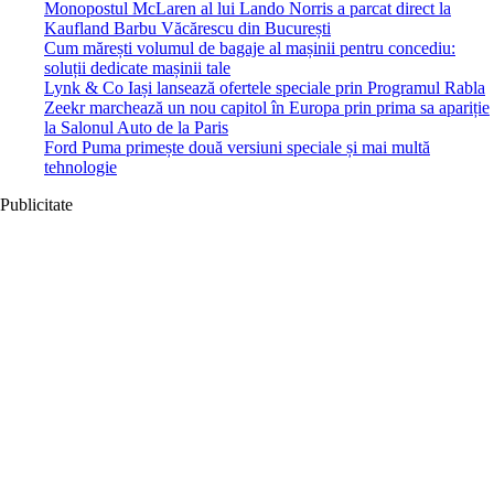
Monopostul McLaren al lui Lando Norris a parcat direct la
Kaufland Barbu Văcărescu din București
Cum mărești volumul de bagaje al mașinii pentru concediu:
soluții dedicate mașinii tale
Lynk & Co Iași lansează ofertele speciale prin Programul Rabla
Zeekr marchează un nou capitol în Europa prin prima sa apariție
la Salonul Auto de la Paris
Ford Puma primește două versiuni speciale și mai multă
tehnologie
Publicitate