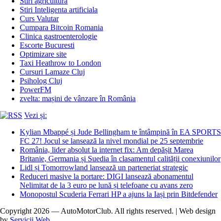
Stiri agricultura
Stiri Inteligenta artificiala
Curs Valutar
Cumpara Bitcoin Romania
Clinica gastroenterologie
Escorte Bucuresti
Optimizare site
Taxi Heathrow to London
Cursuri Lamaze Cluj
Psiholog Cluj
PowerFM
zvelta: mașini de vânzare în România
Vezi și:
Kylian Mbappé și Jude Bellingham te întâmpină în EA SPORTS
FC 27! Jocul se lansează la nivel mondial pe 25 septembrie
România, lider absolut la internet fix: Am depășit Marea
Britanie, Germania și Suedia în clasamentul calității conexiunilor
Lidl și Tomorrowland lansează un parteneriat strategic
Reduceri masive la portare: DIGI lansează abonamentul
Nelimitat de la 3 euro pe lună și telefoane cu avans zero
Monopostul Scuderia Ferrari HP a ajuns la Iași prin Bitdefender
Copyright 2026 — AutoMotorClub. All rights reserved. | Web design
by
Servicii Web