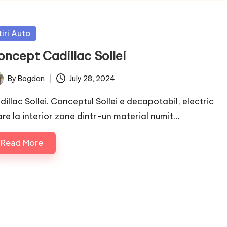
sted
tiri Auto
oncept Cadillac Sollei
By
Bogdan
July 28, 2024
ted
dillac Sollei. Conceptul Sollei e decapotabil, electric
 are la interior zone dintr-un material numit…
Read More