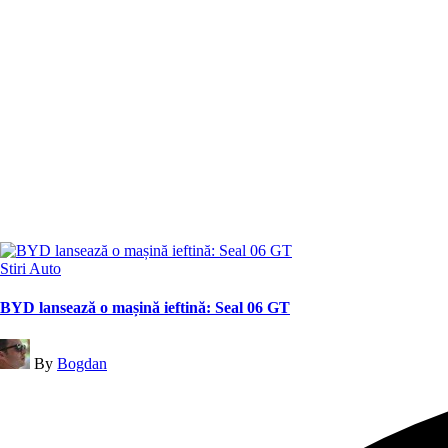
Posted
Stiri Auto
in
BYD lansează o mașină ieftină: Seal 06 GT
Posted
By
Bogdan
by