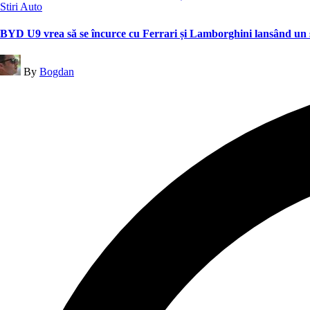
Posted
Stiri Auto
in
BYD U9 vrea să se încurce cu Ferrari și Lamborghini lansând un
Posted
By
Bogdan
by