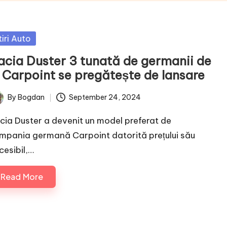
sted
tiri Auto
acia Duster 3 tunată de germanii de
a Carpoint se pregătește de lansare
By
Bogdan
September 24, 2024
ted
cia Duster a devenit un model preferat de
mpania germană Carpoint datorită prețului său
cesibil,…
Read More