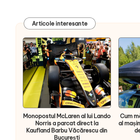
Articole interesante
Monopostul McLaren al lui Lando
Cum mă
Norris a parcat direct la
al mașin
Kaufland Barbu Văcărescu din
de
București