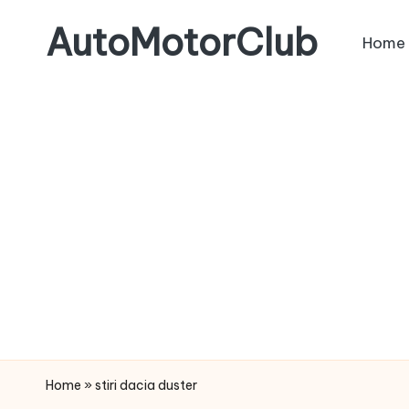
AutoMotorClub
Home
Skip
to
Totul
content
despre
masini
si
pasionatii
de
masini
Home
»
stiri dacia duster