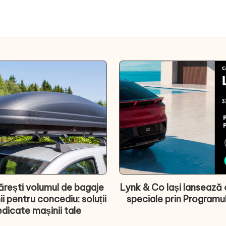
rești volumul de bagaje
Lynk & Co Iași lansează 
ii pentru concediu: soluții
speciale prin Programu
dicate mașinii tale