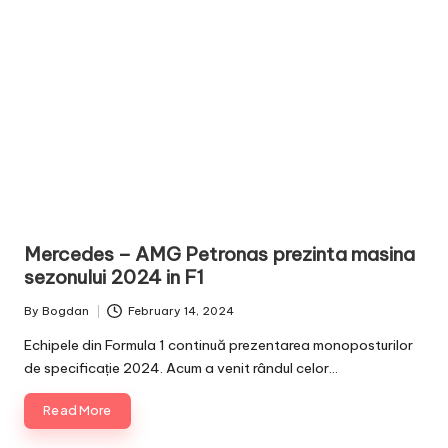
in
Mercedes – AMG Petronas prezinta masina
sezonului 2024 in F1
By
Bogdan
February 14, 2024
Posted
by
Echipele din Formula 1 continuă prezentarea monoposturilor
de specificație 2024. Acum a venit rândul celor…
Read More