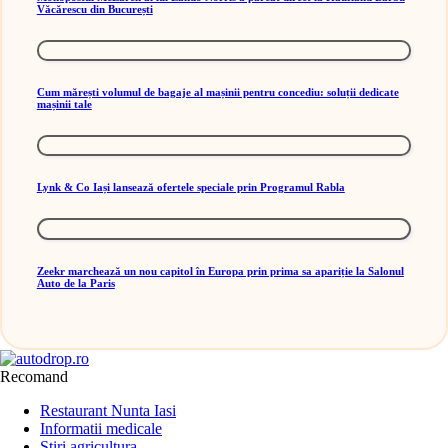
Văcărescu din București
Cum mărești volumul de bagaje al mașinii pentru concediu: soluții dedicate
mașinii tale
Lynk & Co Iași lansează ofertele speciale prin Programul Rabla
Zeekr marchează un nou capitol în Europa prin prima sa apariție la Salonul
Auto de la Paris
Recomand
Restaurant Nunta Iasi
Informatii medicale
Stiri agricultura