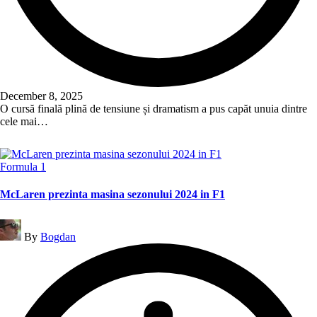
December 8, 2025
O cursă finală plină de tensiune și dramatism a pus capăt unuia dintre
cele mai…
Read More
Posted
Formula 1
in
McLaren prezinta masina sezonului 2024 in F1
Posted
By
Bogdan
by