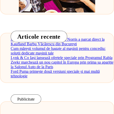
Articole recente
Monopostul McLaren al lui Lando Norris a parcat direct la
Kaufland Barbu Văcărescu din București
Cum mărești volumul de bagaje al mașinii pentru concediu:
soluții dedicate mașinii tale
Lynk & Co Iași lansează ofertele speciale prin Programul Rabla
Zeekr marchează un nou capitol în Europa prin prima sa apariție
la Salonul Auto de la Paris
Ford Puma primește două versiuni speciale și mai multă
tehnologie
Publicitate