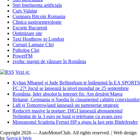
Stiri Inteligenta artificiala
Curs Valutar
Cumpara Bitcoin Romania
Clinica gastroenterologie
Escorte Bucuresti
Optimizare site
Taxi Heathrow to London
Cursuri Lamaze Cluj
Psiholog Cluj
PowerFM
zvelta: mașini de vânzare în România
Vezi și:
Kylian Mbappé și Jude Bellingham te întâmpină în EA SPORTS
FC 27! Jocul se lansează la nivel mondial pe 25 septembrie
România, lider absolut la internet fix: Am depășit Marea
Britanie, Germania și Suedia în clasamentul calității conexiunilor
Lidl și Tomorrowland lansează un parteneriat strategic
Reduceri masive la portare: DIGI lansează abonamentul
Nelimitat de la 3 euro pe lună și telefoane cu avans zero
Monopostul Scuderia Ferrari HP a ajuns la Iași prin Bitdefender
Copyright 2026 — AutoMotorClub. All rights reserved. | Web design
by
Servicii Web