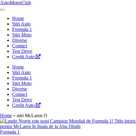
Skip
AutoMotorClub
to
Totul
content
despre
Home
masini
Stiri Auto
si
Formula 1
pasionatii
Stiri Moto
de
Diverse
masini
Contact
Test Drive
Credit Auto
Home
Stiri Auto
Formula 1
Stiri Moto
Diverse
Contact
Test Drive
Credit Auto
Home
»
stiri McLaren f1
Posted
Formula 1